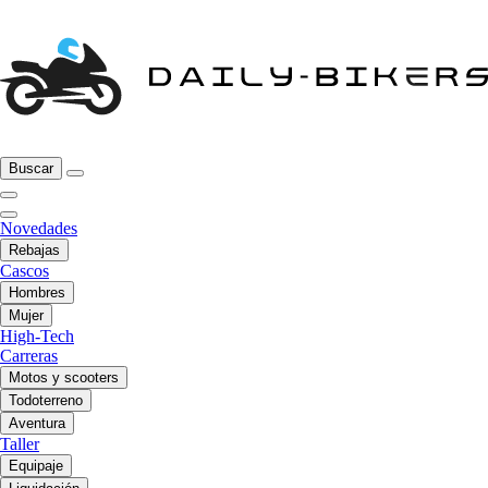
Buscar
Novedades
Rebajas
Cascos
Hombres
Mujer
High-Tech
Carreras
Motos y scooters
Todoterreno
Aventura
Taller
Equipaje