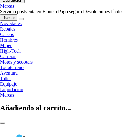
Liquidación
Marcas
Servicio postventa en Francia
Pago seguro
Devoluciones fáciles
Buscar
Novedades
Rebajas
Cascos
Hombres
Mujer
High-Tech
Carreras
Motos y scooters
Todoterreno
Aventura
Taller
Equipaje
Liquidación
Marcas
Añadiendo al carrito...