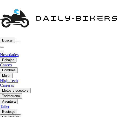
Buscar
Novedades
Rebajas
Cascos
Hombres
Mujer
High-Tech
Carreras
Motos y scooters
Todoterreno
Aventura
Taller
Equipaje