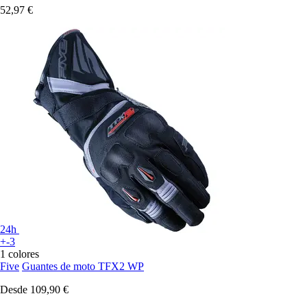
52,97 €
24h
+-3
1 colores
Five
Guantes de moto TFX2 WP
Desde
109,90 €