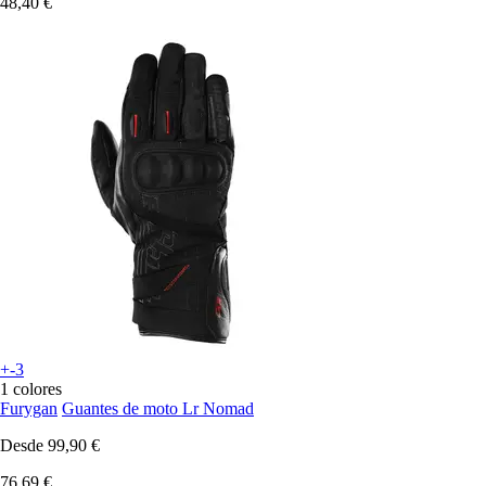
48,40 €
+-3
1 colores
Furygan
Guantes de moto Lr Nomad
Desde
99,90 €
76,69 €