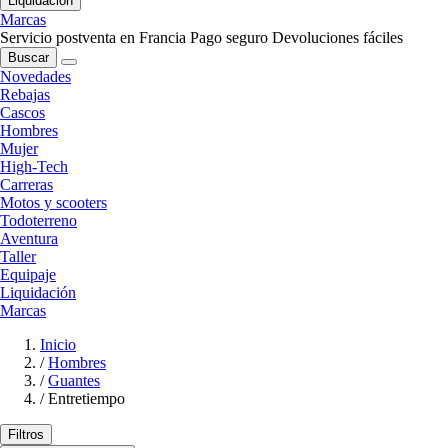
Liquidación
Marcas
Servicio postventa en Francia
Pago seguro
Devoluciones fáciles
Buscar
Novedades
Rebajas
Cascos
Hombres
Mujer
High-Tech
Carreras
Motos y scooters
Todoterreno
Aventura
Taller
Equipaje
Liquidación
Marcas
Inicio
/
Hombres
/
Guantes
/
Entretiempo
Filtros