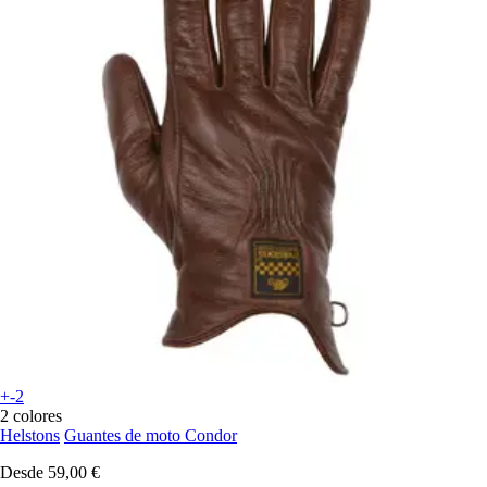
+-2
2 colores
Helstons
Guantes de moto Condor
Desde
59,00 €