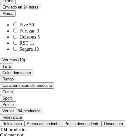
Filtros
Enviado en 24 horas
Marca
Five
50
Furygan
3
Helstons
5
RST
11
Segura
13
Ver más
(19)
Talla
Color dominante
Rango
Características del producto
Como
Sport
Precio
Ver los 194 productos
Relevancia
Relevancia
Precio ascendente
Precio descendente
Descuento
194 productos
Ordenar por