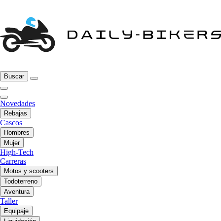
Buscar
Novedades
Rebajas
Cascos
Hombres
Mujer
High-Tech
Carreras
Motos y scooters
Todoterreno
Aventura
Taller
Equipaje