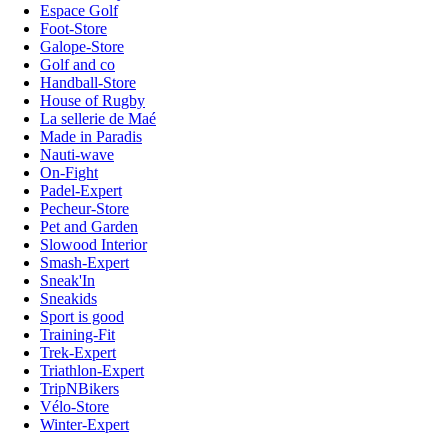
Espace Golf
Foot-Store
Galope-Store
Golf and co
Handball-Store
House of Rugby
La sellerie de Maé
Made in Paradis
Nauti-wave
On-Fight
Padel-Expert
Pecheur-Store
Pet and Garden
Slowood Interior
Smash-Expert
Sneak'In
Sneakids
Sport is good
Training-Fit
Trek-Expert
Triathlon-Expert
TripNBikers
Vélo-Store
Winter-Expert