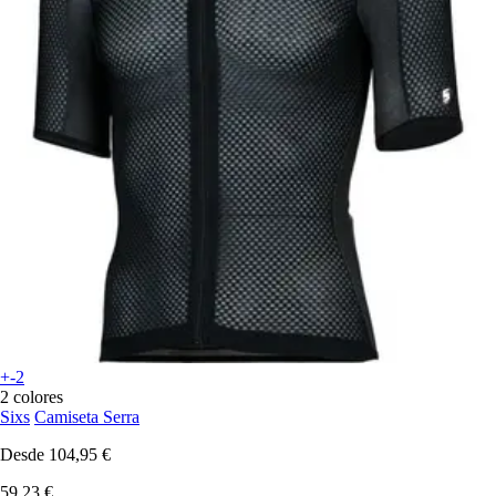
+-2
2 colores
Sixs
Camiseta Serra
Desde
104,95 €
59,23 €