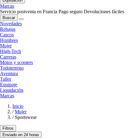
Liquidación
Marcas
Servicio postventa en Francia
Pago seguro
Devoluciones fáciles
Buscar
Novedades
Rebajas
Cascos
Hombres
Mujer
High-Tech
Carreras
Motos y scooters
Todoterreno
Aventura
Taller
Equipaje
Liquidación
Marcas
Inicio
/
Mujer
/
Sportswear
Filtros
Enviado en 24 horas