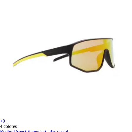
+0
4 colores
Redbull Spect Eyewear
Gafas de sol