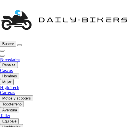
Buscar
Novedades
Rebajas
Cascos
Hombres
Mujer
High-Tech
Carreras
Motos y scooters
Todoterreno
Aventura
Taller
Equipaje