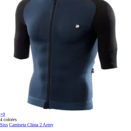
+0
4 colores
Sixs
Camiseta Clima 2 Army