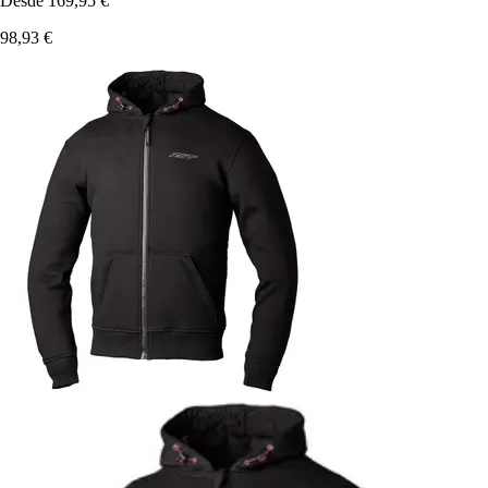
Desde
169,95 €
98,93 €