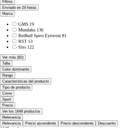
Filtros
Enviado en 24 horas
Marca
GMS
19
Mundaka
136
Redbull Spect Eyewear
81
RST
13
Sixs
122
Ver más
(82)
Talla
Color dominante
Rango
Características del producto
Tipo de producto
Como
Sport
Precio
Ver los 1649 productos
Relevancia
Relevancia
Precio ascendente
Precio descendente
Descuento