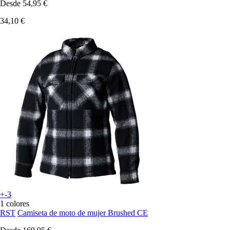
Desde
54,95 €
34,10 €
+-3
1 colores
RST
Camiseta de moto de mujer Brushed CE