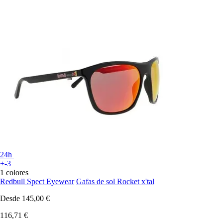
24h
+-3
1 colores
Redbull Spect Eyewear
Gafas de sol Rocket x'tal
Desde
145,00 €
116,71 €