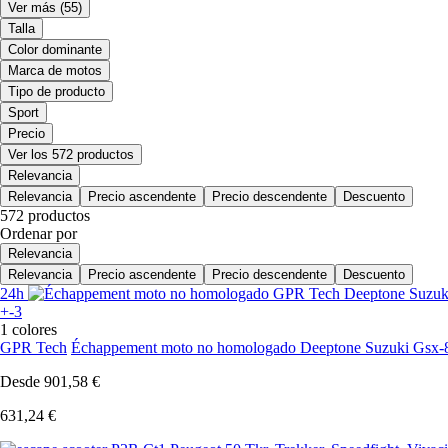
Ver más
(55)
Talla
Color dominante
Marca de motos
Tipo de producto
Sport
Precio
Ver los 572 productos
Relevancia
Relevancia
Precio ascendente
Precio descendente
Descuento
572 productos
Ordenar por
Relevancia
Relevancia
Precio ascendente
Precio descendente
Descuento
24h
+-3
1 colores
GPR Tech
Échappement moto no homologado Deeptone Suzuki Gsx-
Desde
901,58 €
631,24 €