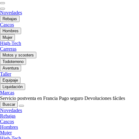
Novedades
Rebajas
Cascos
Hombres
Mujer
High-Tech
Carreras
Motos y scooters
Todoterreno
Aventura
Taller
Equipaje
Liquidación
Marcas
Servicio postventa en Francia
Pago seguro
Devoluciones fáciles
Buscar
Novedades
Rebajas
Cascos
Hombres
Mujer
High-Tech