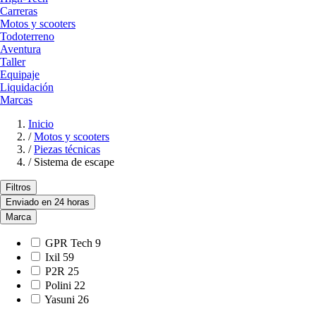
Carreras
Motos y scooters
Todoterreno
Aventura
Taller
Equipaje
Liquidación
Marcas
Inicio
/
Motos y scooters
/
Piezas técnicas
/
Sistema de escape
Filtros
Enviado en 24 horas
Marca
GPR Tech
9
Ixil
59
P2R
25
Polini
22
Yasuni
26