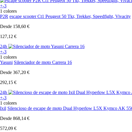
+-3
1 colores
P2R
escape scooter Ct1 Peugeot 50 Tkr, Trekker, Speedfight, Vivacity
Desde
158,60 €
127,12 €
24h
+-3
1 colores
Yasuni
Silenciador de moto Carrera 16
Desde
367,20 €
292,15 €
24h
+-3
1 colores
Ixil
Silencioso de escape de moto Dual Hyperlow L5X Kymco AK 5
Desde
868,14 €
572,09 €