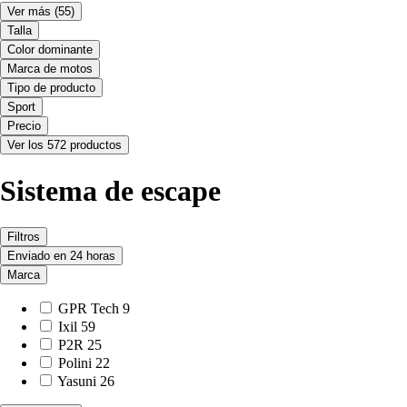
Ver más
(55)
Talla
Color dominante
Marca de motos
Tipo de producto
Sport
Precio
Ver los 572 productos
Sistema de escape
Filtros
Enviado en 24 horas
Marca
GPR Tech
9
Ixil
59
P2R
25
Polini
22
Yasuni
26