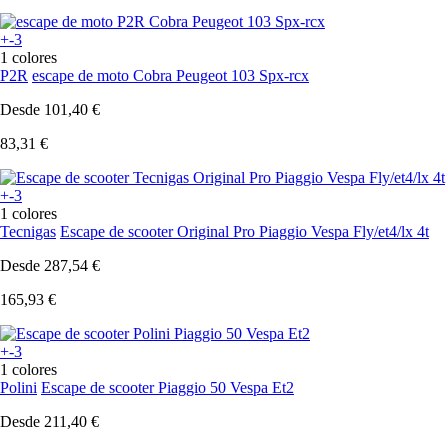
+-3
1 colores
P2R
escape de moto Cobra Peugeot 103 Spx-rcx
Desde
101,40 €
83,31 €
+-3
1 colores
Tecnigas
Escape de scooter Original Pro Piaggio Vespa Fly/et4/lx 4t
Desde
287,54 €
165,93 €
+-3
1 colores
Polini
Escape de scooter Piaggio 50 Vespa Et2
Desde
211,40 €