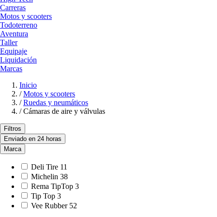
Carreras
Motos y scooters
Todoterreno
Aventura
Taller
Equipaje
Liquidación
Marcas
Inicio
/
Motos y scooters
/
Ruedas y neumáticos
/
Cámaras de aire y válvulas
Filtros
Enviado en 24 horas
Marca
Deli Tire
11
Michelin
38
Rema TipTop
3
Tip Top
3
Vee Rubber
52