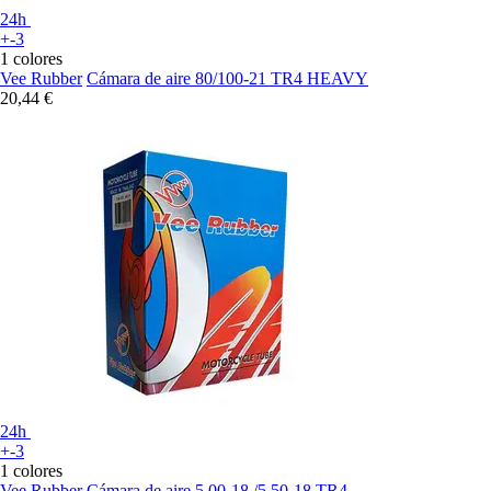
24h
+-3
1 colores
Vee Rubber
Cámara de aire 80/100-21 TR4 HEAVY
20,44 €
24h
+-3
1 colores
Vee Rubber
Cámara de aire 5,00-18 /5,50-18 TR4