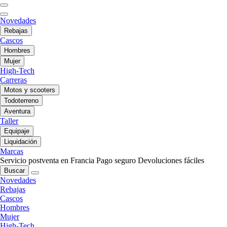
Novedades
Rebajas
Cascos
Hombres
Mujer
High-Tech
Carreras
Motos y scooters
Todoterreno
Aventura
Taller
Equipaje
Liquidación
Marcas
Servicio postventa en Francia
Pago seguro
Devoluciones fáciles
Buscar
Novedades
Rebajas
Cascos
Hombres
Mujer
High-Tech