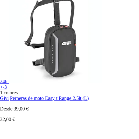
24h
+-3
1 colores
Givi
Perneras de moto Easy-t Range 2.5lt (L)
Desde
39,00 €
32,00 €