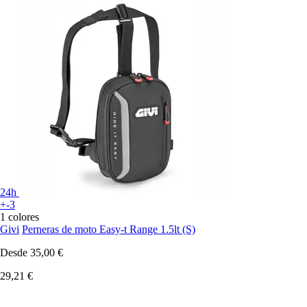
24h
+-3
1 colores
Givi
Perneras de moto Easy-t Range 1.5lt (S)
Desde
35,00 €
29,21 €