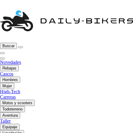
Buscar
Novedades
Rebajas
Cascos
Hombres
Mujer
High-Tech
Carreras
Motos y scooters
Todoterreno
Aventura
Taller
Equipaje