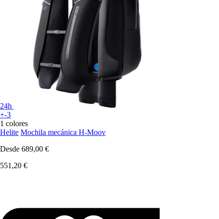
24h
+-3
1 colores
Helite
Mochila mecánica H-Moov
Desde
689,00 €
551,20 €