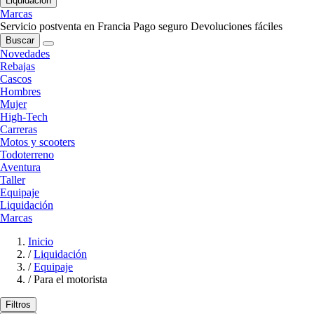
Liquidación
Marcas
Servicio postventa en Francia
Pago seguro
Devoluciones fáciles
Buscar
Novedades
Rebajas
Cascos
Hombres
Mujer
High-Tech
Carreras
Motos y scooters
Todoterreno
Aventura
Taller
Equipaje
Liquidación
Marcas
Inicio
/
Liquidación
/
Equipaje
/
Para el motorista
Filtros