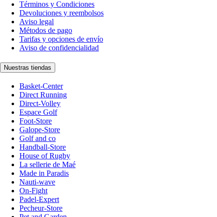
Términos y Condiciones
Devoluciones y reembolsos
Aviso legal
Métodos de pago
Tarifas y opciones de envío
Aviso de confidencialidad
Nuestras tiendas
Basket-Center
Direct Running
Direct-Volley
Espace Golf
Foot-Store
Galope-Store
Golf and co
Handball-Store
House of Rugby
La sellerie de Maé
Made in Paradis
Nauti-wave
On-Fight
Padel-Expert
Pecheur-Store
Pet and Garden