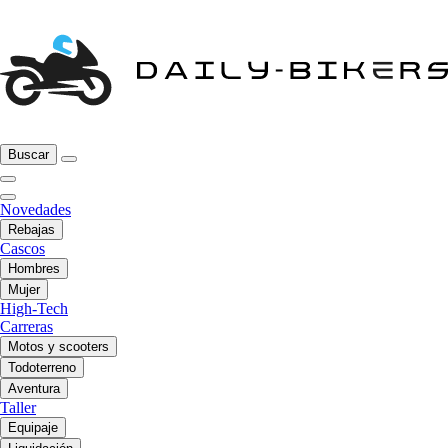
Buscar
Novedades
Rebajas
Cascos
Hombres
Mujer
High-Tech
Carreras
Motos y scooters
Todoterreno
Aventura
Taller
Equipaje