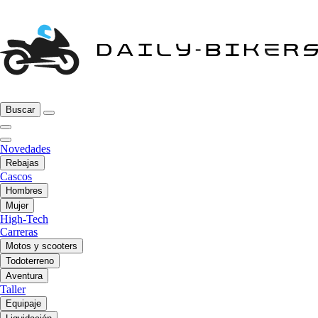
Buscar
Novedades
Rebajas
Cascos
Hombres
Mujer
High-Tech
Carreras
Motos y scooters
Todoterreno
Aventura
Taller
Equipaje