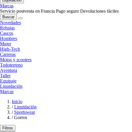
Liquidación
Marcas
Servicio postventa en Francia
Pago seguro
Devoluciones fáciles
Buscar
Novedades
Rebajas
Cascos
Hombres
Mujer
High-Tech
Carreras
Motos y scooters
Todoterreno
Aventura
Taller
Equipaje
Liquidación
Marcas
Inicio
/
Liquidación
/
Sportswear
/
Gorros
Filtros