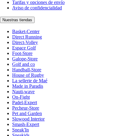
Tarifas y opciones de envío
Aviso de confidencialidad
Nuestras tiendas
Basket-Center
Direct Running
Direct-Volley
Espace Golf
Foot-Store
Galope-Store
Golf and co
Handball-Store
House of Rugby
La sellerie de Maé
Made in Paradis
Nauti-wave
On-Fight
Padel-Expert
Pecheur-Store
Pet and Garden
Slowood Interior
Smash-Expert
Sneak'In
Sneakids