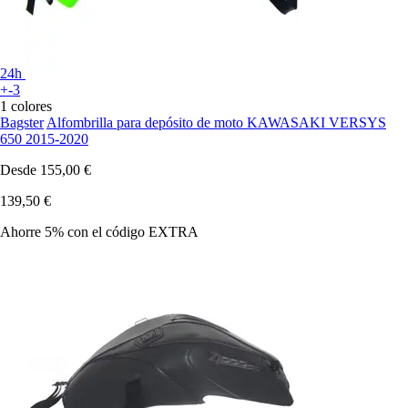
24h
+-3
1 colores
Bagster
Alfombrilla para depósito de moto KAWASAKI VERSYS
650 2015-2020
Desde
155,00 €
139,50 €
Ahorre 5%
con el código
EXTRA