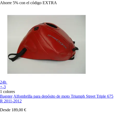
Ahorre 5%
con el código
EXTRA
24h
+-3
1 colores
Bagster
Alfombrilla para depósito de moto Triumph Street Triple 675
R 2011-2012
Desde
189,00 €