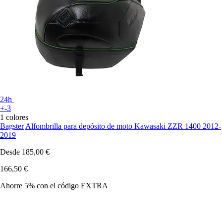
24h
+-3
1 colores
Bagster
Alfombrilla para depósito de moto Kawasaki ZZR 1400 2012-
2019
Desde
185,00 €
166,50 €
Ahorre 5%
con el código
EXTRA