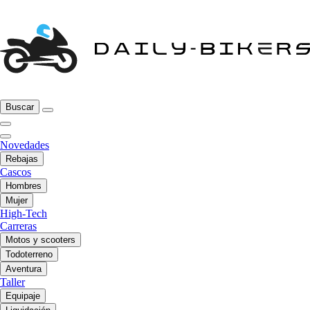
Buscar
Novedades
Rebajas
Cascos
Hombres
Mujer
High-Tech
Carreras
Motos y scooters
Todoterreno
Aventura
Taller
Equipaje