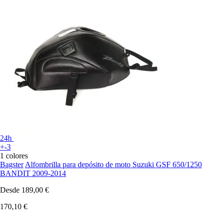
24h
+-3
1 colores
Bagster
Alfombrilla para depósito de moto Suzuki GSF 650/1250
BANDIT 2009-2014
Desde
189,00 €
170,10 €