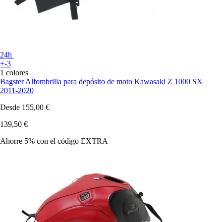
24h
+-3
1 colores
Bagster
Alfombrilla para depósito de moto Kawasaki Z 1000 SX
2011-2020
Desde
155,00 €
139,50 €
Ahorre 5%
con el código
EXTRA