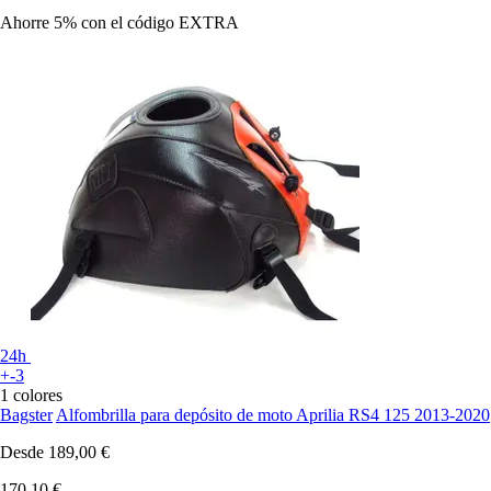
Ahorre 5%
con el código
EXTRA
24h
+-3
1 colores
Bagster
Alfombrilla para depósito de moto Aprilia RS4 125 2013-2020
Desde
189,00 €
170,10 €