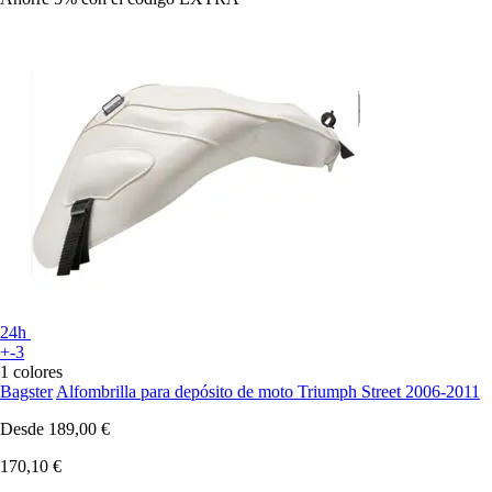
24h
+-3
1 colores
Bagster
Alfombrilla para depósito de moto Triumph Street 2006-2011
Desde
189,00 €
170,10 €