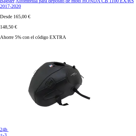
Bagster
Alfombrilla para depósito de moto HONDA CB 1100 EX/RS
2017-2020
Desde
165,00 €
148,50 €
Ahorre 5%
con el código
EXTRA
24h
+-3