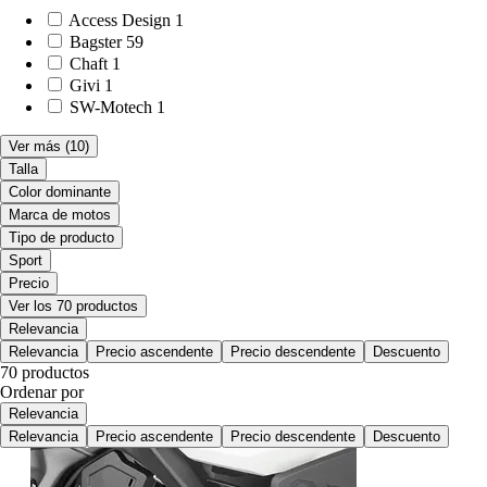
Access Design
1
Bagster
59
Chaft
1
Givi
1
SW-Motech
1
Ver más
(10)
Talla
Color dominante
Marca de motos
Tipo de producto
Sport
Precio
Ver los 70 productos
Relevancia
Relevancia
Precio ascendente
Precio descendente
Descuento
70 productos
Ordenar por
Relevancia
Relevancia
Precio ascendente
Precio descendente
Descuento