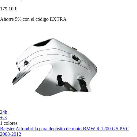
179,10 €
Ahorre 5%
con el código
EXTRA
24h
+-3
1 colores
Bagster
Alfombrilla para depósito de moto BMW R 1200 GS PVC
2008-2012