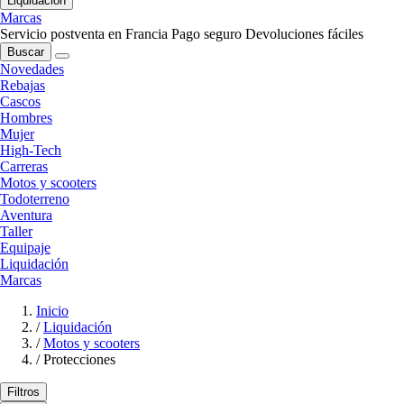
Liquidación
Marcas
Servicio postventa en Francia
Pago seguro
Devoluciones fáciles
Buscar
Novedades
Rebajas
Cascos
Hombres
Mujer
High-Tech
Carreras
Motos y scooters
Todoterreno
Aventura
Taller
Equipaje
Liquidación
Marcas
Inicio
/
Liquidación
/
Motos y scooters
/
Protecciones
Filtros