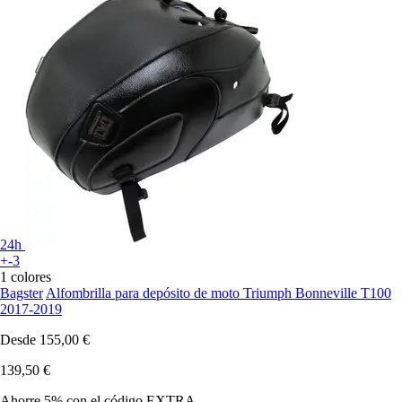
24h
+-3
1 colores
Bagster
Alfombrilla para depósito de moto Triumph Bonneville T100
2017-2019
Desde
155,00 €
139,50 €
Ahorre 5%
con el código
EXTRA