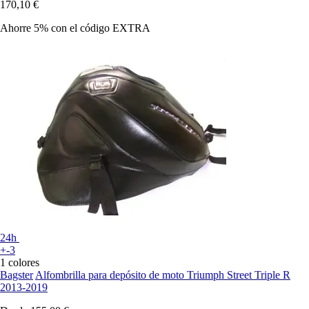
170,10 €
Ahorre 5%
con el código
EXTRA
24h
+-3
1 colores
Bagster
Alfombrilla para depósito de moto Triumph Street Triple R
2013-2019