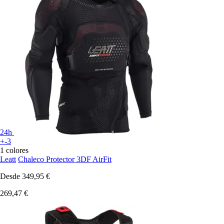
24h
+-3
1 colores
Leatt
Chaleco Protector 3DF AirFit
Desde
349,95 €
269,47 €