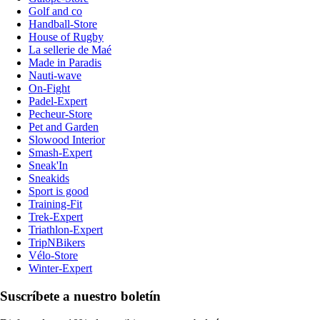
Golf and co
Handball-Store
House of Rugby
La sellerie de Maé
Made in Paradis
Nauti-wave
On-Fight
Padel-Expert
Pecheur-Store
Pet and Garden
Slowood Interior
Smash-Expert
Sneak'In
Sneakids
Sport is good
Training-Fit
Trek-Expert
Triathlon-Expert
TripNBikers
Vélo-Store
Winter-Expert
Suscríbete a nuestro boletín