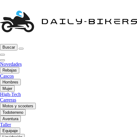
Buscar
Novedades
Rebajas
Cascos
Hombres
Mujer
High-Tech
Carreras
Motos y scooters
Todoterreno
Aventura
Taller
Equipaje