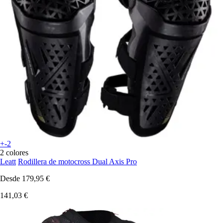
+-2
2 colores
Leatt
Rodillera de motocross Dual Axis Pro
Desde
179,95 €
141,03 €