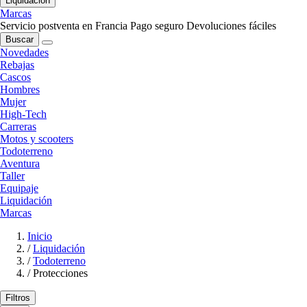
Liquidación
Marcas
Servicio postventa en Francia
Pago seguro
Devoluciones fáciles
Buscar
Novedades
Rebajas
Cascos
Hombres
Mujer
High-Tech
Carreras
Motos y scooters
Todoterreno
Aventura
Taller
Equipaje
Liquidación
Marcas
Inicio
/
Liquidación
/
Todoterreno
/
Protecciones
Filtros