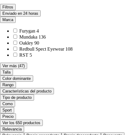
Filtros
Enviado en 24 horas
Marca
Furygan
4
Mundaka
136
Oakley
90
Redbull Spect Eyewear
108
RST
5
Ver más
(47)
Talla
Color dominante
Rango
Características del producto
Tipo de producto
Como
Sport
Precio
Ver los 650 productos
Relevancia