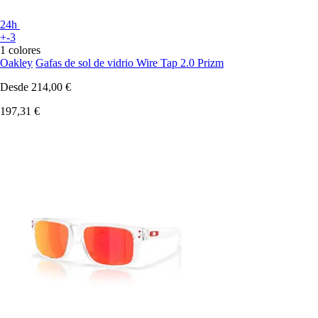
24h
+-3
1 colores
Oakley
Gafas de sol de vidrio Wire Tap 2.0 Prizm
Desde
214,00 €
197,31 €