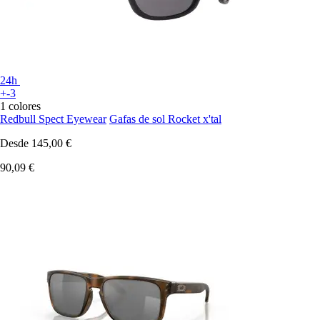
24h
+-3
1 colores
Redbull Spect Eyewear
Gafas de sol Rocket x'tal
Desde
145,00 €
90,09 €