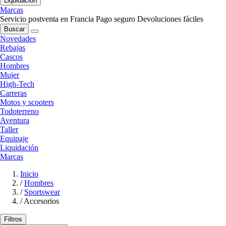
Liquidación
Marcas
Servicio postventa en Francia
Pago seguro
Devoluciones fáciles
Buscar
Novedades
Rebajas
Cascos
Hombres
Mujer
High-Tech
Carreras
Motos y scooters
Todoterreno
Aventura
Taller
Equipaje
Liquidación
Marcas
Inicio
/
Hombres
/
Sportswear
/
Accesorios
Filtros