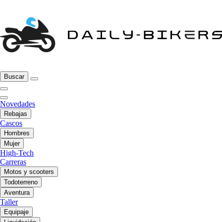
Buscar
Novedades
Rebajas
Cascos
Hombres
Mujer
High-Tech
Carreras
Motos y scooters
Todoterreno
Aventura
Taller
Equipaje