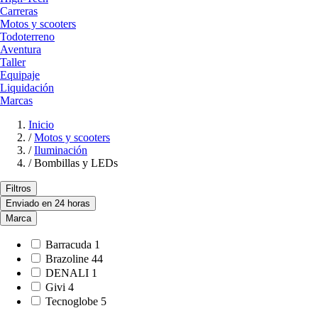
Carreras
Motos y scooters
Todoterreno
Aventura
Taller
Equipaje
Liquidación
Marcas
Inicio
/
Motos y scooters
/
Iluminación
/
Bombillas y LEDs
Filtros
Enviado en 24 horas
Marca
Barracuda
1
Brazoline
44
DENALI
1
Givi
4
Tecnoglobe
5