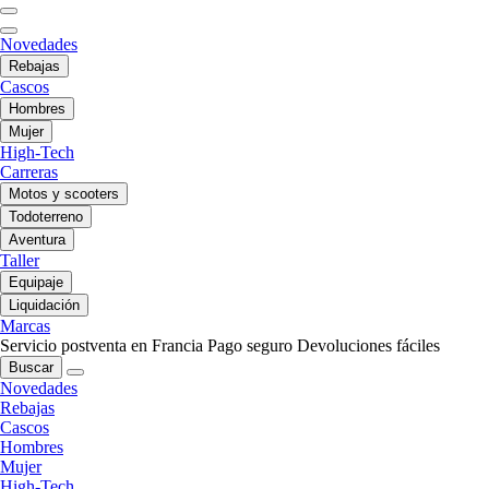
Novedades
Rebajas
Cascos
Hombres
Mujer
High-Tech
Carreras
Motos y scooters
Todoterreno
Aventura
Taller
Equipaje
Liquidación
Marcas
Servicio postventa en Francia
Pago seguro
Devoluciones fáciles
Buscar
Novedades
Rebajas
Cascos
Hombres
Mujer
High-Tech