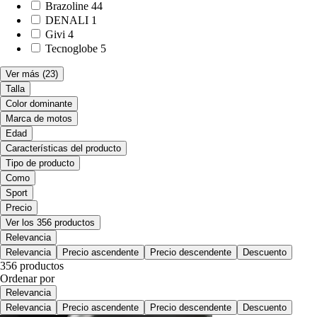
Brazoline
44
DENALI
1
Givi
4
Tecnoglobe
5
Ver más
(23)
Talla
Color dominante
Marca de motos
Edad
Características del producto
Tipo de producto
Como
Sport
Precio
Ver los 356 productos
Relevancia
Relevancia
Precio ascendente
Precio descendente
Descuento
356 productos
Ordenar por
Relevancia
Relevancia
Precio ascendente
Precio descendente
Descuento