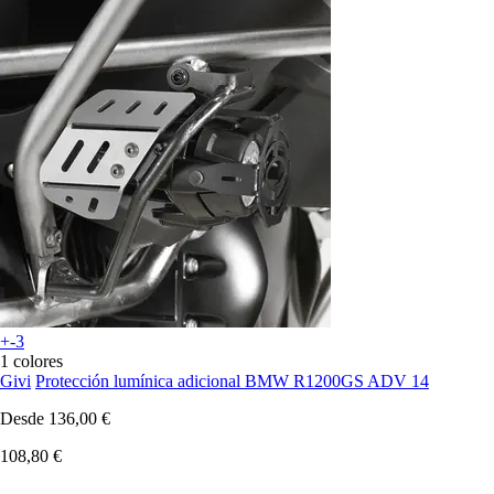
+-3
1 colores
Givi
Protección lumínica adicional BMW R1200GS ADV 14
Desde
136,00 €
108,80 €