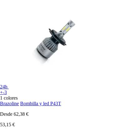
24h
+-3
1 colores
Brazoline
Bombilla y led P43T
Desde
62,38 €
53,15 €