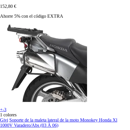
152,80 €
Ahorre 5%
con el código
EXTRA
+-3
1 colores
Givi
Soporte de la maleta lateral de la moto Monokey Honda Xl
1000V Varadero/Abs (03 À 06)