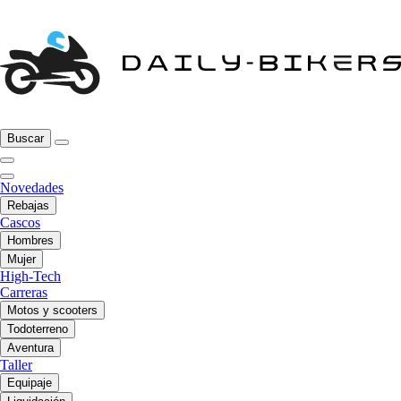
Buscar
Novedades
Rebajas
Cascos
Hombres
Mujer
High-Tech
Carreras
Motos y scooters
Todoterreno
Aventura
Taller
Equipaje