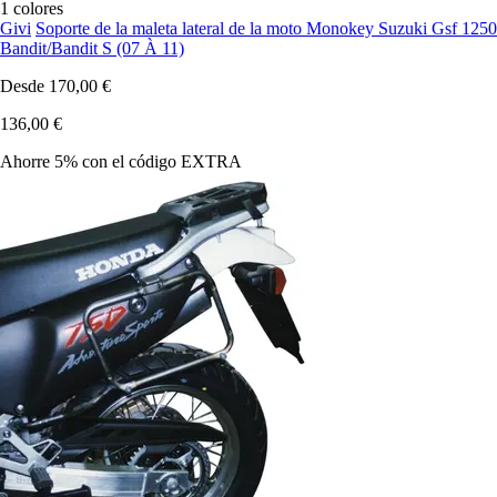
1 colores
Givi
Soporte de la maleta lateral de la moto Monokey Suzuki Gsf 1250
Bandit/Bandit S (07 À 11)
Desde
170,00 €
136,00 €
Ahorre 5%
con el código
EXTRA