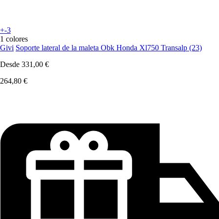
+-3
1 colores
Givi
Soporte lateral de la maleta Obk Honda Xl750 Transalp (23)
Desde
331,00 €
264,80 €