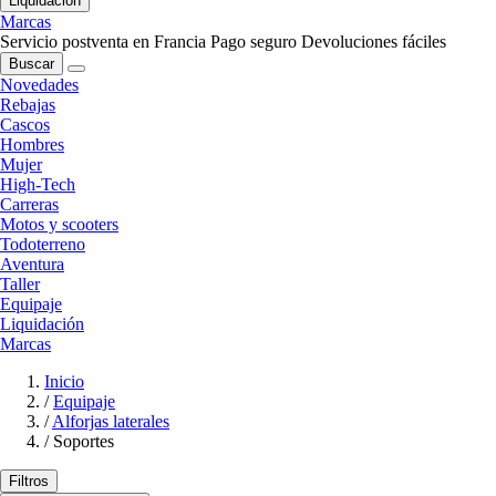
Liquidación
Marcas
Servicio postventa en Francia
Pago seguro
Devoluciones fáciles
Buscar
Novedades
Rebajas
Cascos
Hombres
Mujer
High-Tech
Carreras
Motos y scooters
Todoterreno
Aventura
Taller
Equipaje
Liquidación
Marcas
Inicio
/
Equipaje
/
Alforjas laterales
/
Soportes
Filtros