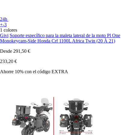
24h
+-3
1 colores
Givi
Soporte específico para la maleta lateral de la moto Pl One
Monokeycam-Side Honda Crf 1100L Africa Twin (20 À 21)
Desde
291,50 €
233,20 €
Ahorre 10%
con el código
EXTRA