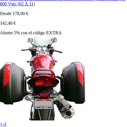
800 Vtec (02 À 11)
Desde
178,00 €
142,40 €
Ahorre 5%
con el código
EXTRA
+-3