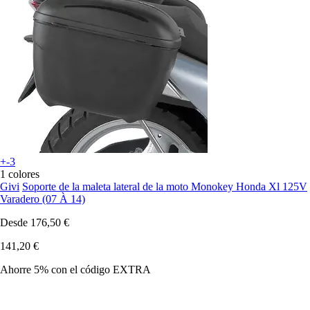
+-3
1 colores
Givi
Soporte de la maleta lateral de la moto Monokey Honda Xl 125V
Varadero (07 À 14)
Desde
176,50 €
141,20 €
Ahorre 5%
con el código
EXTRA