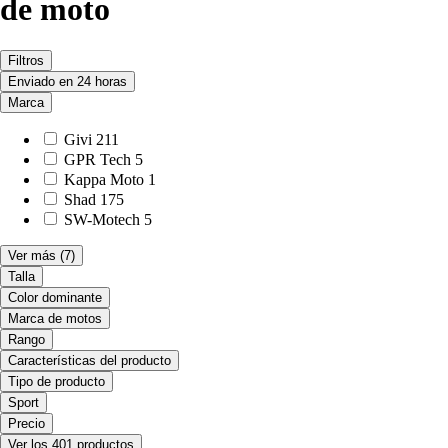
de moto
Filtros
Enviado en 24 horas
Marca
Givi
211
GPR Tech
5
Kappa Moto
1
Shad
175
SW-Motech
5
Ver más
(7)
Talla
Color dominante
Marca de motos
Rango
Características del producto
Tipo de producto
Sport
Precio
Ver los 401 productos