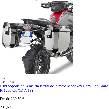
+-3
1 colores
Givi
Soporte de la maleta lateral de la moto Monokey Cam-Side Bmw
R 1200 Gs (13 À 18)
Desde
289,50 €
231,60 €