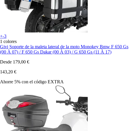
+-3
1 colores
Givi
Soporte de la maleta lateral de la moto Monokey Bmw F 650 Gs
(00 À 07) / F 650 Gs Dakar (00 À 03) / G 650 Gs (11 À 17)
Desde
179,00 €
143,20 €
Ahorre 5%
con el código
EXTRA