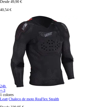
Desde
49,90 €
40,54 €
24h
+-3
1 colores
Leatt
Chaleco de moto ReaFlex Stealth