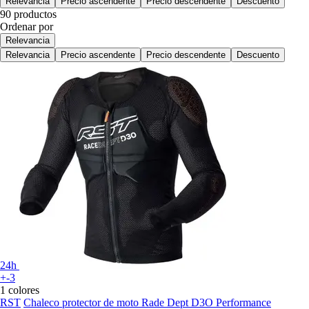
Relevancia
Precio ascendente
Precio descendente
Descuento
90 productos
Ordenar por
Relevancia
Relevancia
Precio ascendente
Precio descendente
Descuento
24h
+-3
1 colores
RST
Chaleco protector de moto Rade Dept D3O Performance