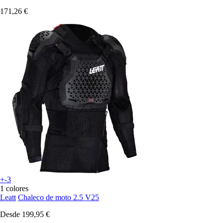
171,26 €
+-3
1 colores
Leatt
Chaleco de moto 2.5 V25
Desde
199,95 €