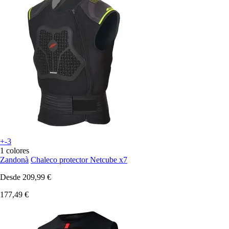
+-3
1 colores
Zandonà
Chaleco protector Netcube x7
Desde
209,99 €
177,49 €