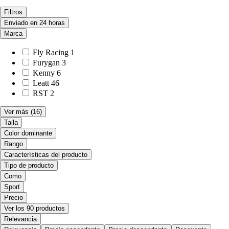
Filtros
Enviado en 24 horas
Marca
Fly Racing
1
Furygan
3
Kenny
6
Leatt
46
RST
2
Ver más
(16)
Talla
Color dominante
Rango
Características del producto
Tipo de producto
Como
Sport
Precio
Ver los 90 productos
Relevancia