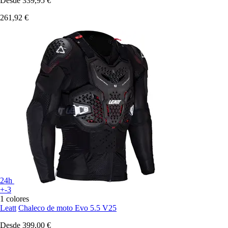
Desde
339,95 €
261,92 €
24h
+-3
1 colores
Leatt
Chaleco de moto Evo 5.5 V25
Desde
399,00 €