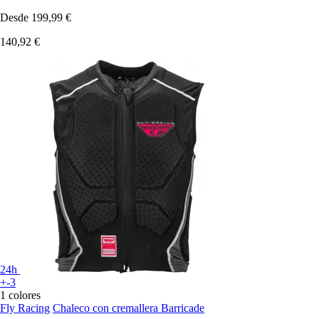
Desde
199,99 €
140,92 €
24h
+-3
1 colores
Fly Racing
Chaleco con cremallera Barricade