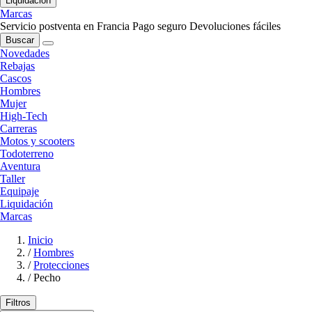
Liquidación
Marcas
Servicio postventa en Francia
Pago seguro
Devoluciones fáciles
Buscar
Novedades
Rebajas
Cascos
Hombres
Mujer
High-Tech
Carreras
Motos y scooters
Todoterreno
Aventura
Taller
Equipaje
Liquidación
Marcas
Inicio
/
Hombres
/
Protecciones
/
Pecho
Filtros