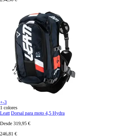
+-3
1 colores
Leatt
Dorsal para moto 4,5 Hydra
Desde
319,95 €
246,81 €