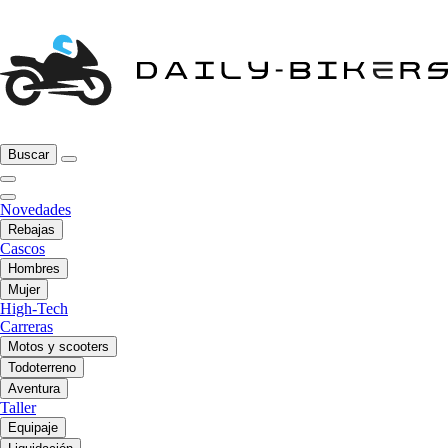
Buscar
Novedades
Rebajas
Cascos
Hombres
Mujer
High-Tech
Carreras
Motos y scooters
Todoterreno
Aventura
Taller
Equipaje