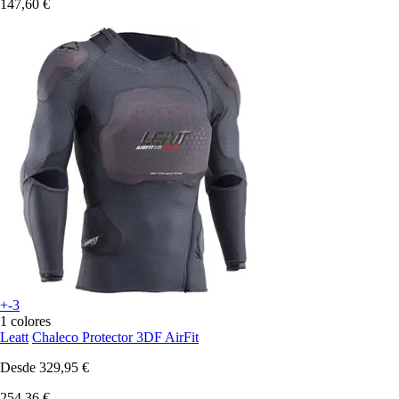
147,60 €
+-3
1 colores
Leatt
Chaleco Protector 3DF AirFit
Desde
329,95 €
254,36 €