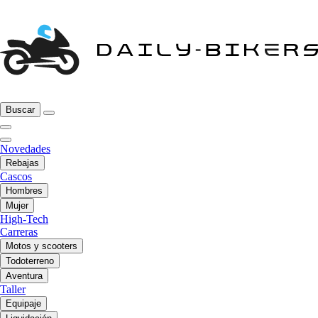
Buscar
Novedades
Rebajas
Cascos
Hombres
Mujer
High-Tech
Carreras
Motos y scooters
Todoterreno
Aventura
Taller
Equipaje