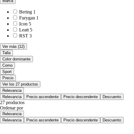
Marca
Bering
1
Furygan
1
Icon
5
Leatt
5
RST
3
Ver más
(12)
Talla
Color dominante
Como
Sport
Precio
Ver los 27 productos
Relevancia
Relevancia
Precio ascendente
Precio descendente
Descuento
27 productos
Ordenar por
Relevancia
Relevancia
Precio ascendente
Precio descendente
Descuento