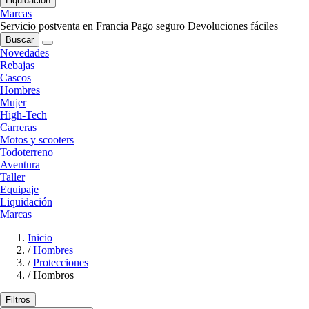
Liquidación
Marcas
Servicio postventa en Francia
Pago seguro
Devoluciones fáciles
Buscar
Novedades
Rebajas
Cascos
Hombres
Mujer
High-Tech
Carreras
Motos y scooters
Todoterreno
Aventura
Taller
Equipaje
Liquidación
Marcas
Inicio
/
Hombres
/
Protecciones
/
Hombros
Filtros