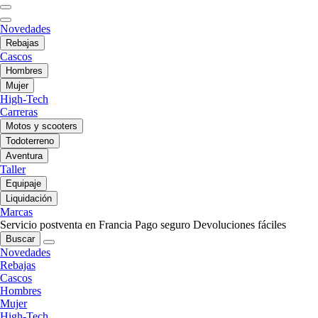
Novedades
Rebajas
Cascos
Hombres
Mujer
High-Tech
Carreras
Motos y scooters
Todoterreno
Aventura
Taller
Equipaje
Liquidación
Marcas
Servicio postventa en Francia
Pago seguro
Devoluciones fáciles
Buscar
Novedades
Rebajas
Cascos
Hombres
Mujer
High-Tech