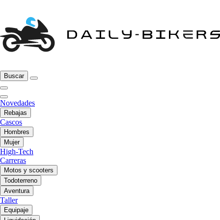
Buscar
Novedades
Rebajas
Cascos
Hombres
Mujer
High-Tech
Carreras
Motos y scooters
Todoterreno
Aventura
Taller
Equipaje