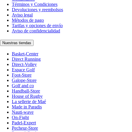
Términos y Condiciones
Devoluciones y reembolsos
Aviso legal
Métodos de pago
Tarifas y opciones de envío
Aviso de confidencialidad
Nuestras tiendas
Basket-Center
Direct Running
Direct-Volley
Espace Golf
Foot-Store
Galope-Store
Golf and co
Handball-Store
House of Rugby
La sellerie de Maé
Made in Paradis
Nauti-wave
On-Fight
Padel-Expert
Pecheur-Store