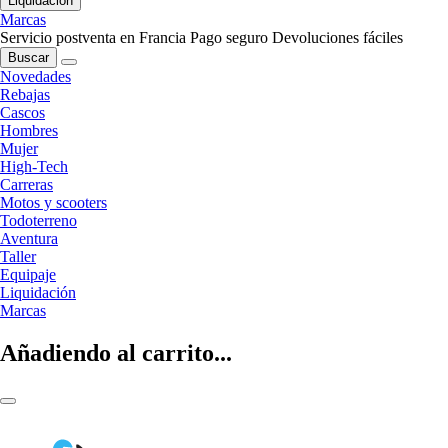
Liquidación
Marcas
Servicio postventa en Francia
Pago seguro
Devoluciones fáciles
Buscar
Novedades
Rebajas
Cascos
Hombres
Mujer
High-Tech
Carreras
Motos y scooters
Todoterreno
Aventura
Taller
Equipaje
Liquidación
Marcas
Añadiendo al carrito...