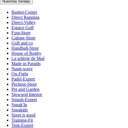
Nuestras tiendas
Basket-Center
Direct Running
Direct-Volley
Espace Golf
Foot-Store
Galope-Store
Golf and co
Handball-Store
House of Rugby
La sellerie de Maé
Made in Paradis
Nauti-wave
On-Fight
Padel-Expert
Pecheur-Store
Pet and Garden
Slowood Interior
Smash-Expert
Sneak'In
Sneakids
Sport is good
Training-Fit
Trek-Expert