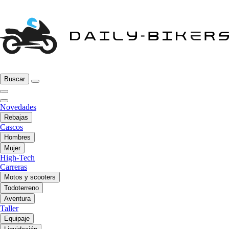
Buscar
Novedades
Rebajas
Cascos
Hombres
Mujer
High-Tech
Carreras
Motos y scooters
Todoterreno
Aventura
Taller
Equipaje