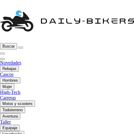
Buscar
Novedades
Rebajas
Cascos
Hombres
Mujer
High-Tech
Carreras
Motos y scooters
Todoterreno
Aventura
Taller
Equipaje