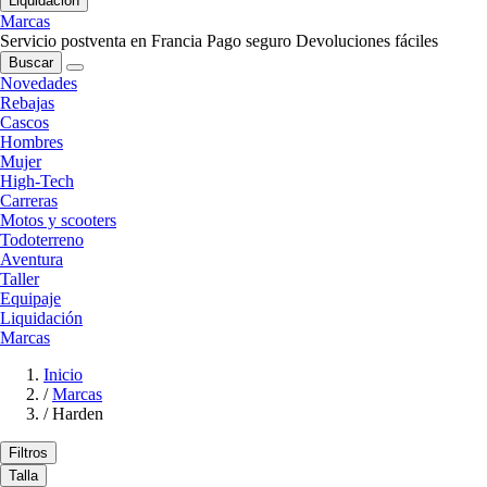
Liquidación
Marcas
Servicio postventa en Francia
Pago seguro
Devoluciones fáciles
Buscar
Novedades
Rebajas
Cascos
Hombres
Mujer
High-Tech
Carreras
Motos y scooters
Todoterreno
Aventura
Taller
Equipaje
Liquidación
Marcas
Inicio
/
Marcas
/
Harden
Filtros
Talla