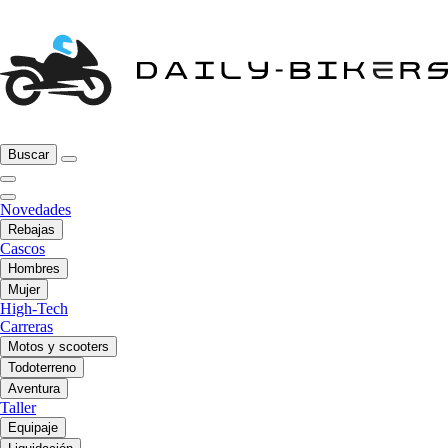
Buscar
Novedades
Rebajas
Cascos
Hombres
Mujer
High-Tech
Carreras
Motos y scooters
Todoterreno
Aventura
Taller
Equipaje