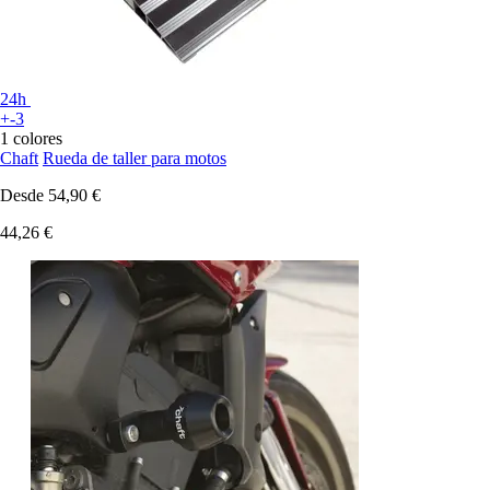
24h
+-3
1 colores
Chaft
Rueda de taller para motos
Desde
54,90 €
44,26 €