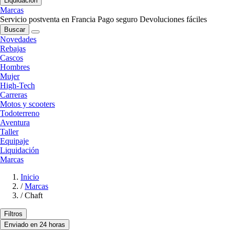
Liquidación
Marcas
Servicio postventa en Francia
Pago seguro
Devoluciones fáciles
Buscar
Novedades
Rebajas
Cascos
Hombres
Mujer
High-Tech
Carreras
Motos y scooters
Todoterreno
Aventura
Taller
Equipaje
Liquidación
Marcas
Inicio
/
Marcas
/
Chaft
Filtros
Enviado en 24 horas