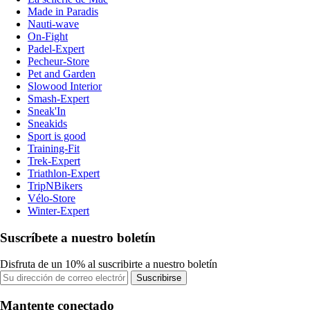
Made in Paradis
Nauti-wave
On-Fight
Padel-Expert
Pecheur-Store
Pet and Garden
Slowood Interior
Smash-Expert
Sneak'In
Sneakids
Sport is good
Training-Fit
Trek-Expert
Triathlon-Expert
TripNBikers
Vélo-Store
Winter-Expert
Suscríbete a nuestro boletín
Disfruta de un 10% al suscribirte a nuestro boletín
Suscribirse
Mantente conectado