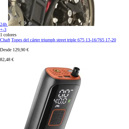
24h
+-3
1 colores
Chaft
Topes del cárter triumph street triple 675 13-16/765 17-20
Desde
129,90 €
82,48 €