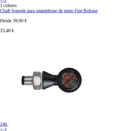
+-3
1 colores
Chaft
Soporte para smartphone de moto Fast Release
Desde
39,90 €
33,48 €
24h
+-3