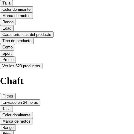
Talla
Color dominante
Marca de motos
Rango
Edad
Características del producto
Tipo de producto
Como
Sport
Precio
Ver los 620 productos
Chaft
Filtros
Enviado en 24 horas
Talla
Color dominante
Marca de motos
Rango
Edad