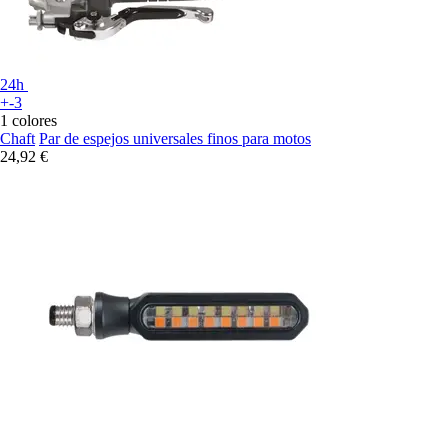
24h
+-3
1 colores
Chaft
Par de espejos universales finos para motos
24,92 €