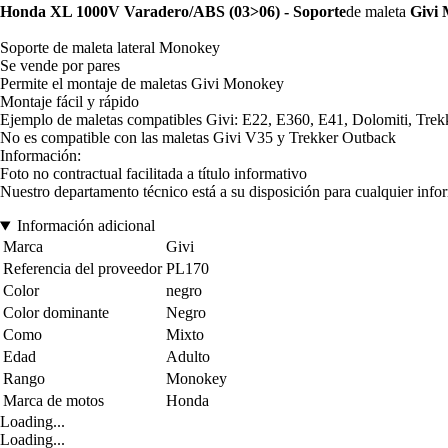
Honda XL 1000V Varadero/ABS (03>06) - Soporte
de maleta
Givi 
Soporte de maleta lateral Monokey
Se vende por pares
Permite el montaje de maletas Givi Monokey
Montaje fácil y rápido
Ejemplo de maletas compatibles Givi: E22, E360, E41, Dolomiti, Trekk
No es compatible con las maletas Givi V35 y Trekker Outback
Información:
Foto no contractual facilitada a título informativo
Nuestro departamento técnico está a su disposición para cualquier info
Información adicional
Marca
Givi
Referencia del proveedor
PL170
Color
negro
Color dominante
Negro
Como
Mixto
Edad
Adulto
Rango
Monokey
Marca de motos
Honda
Loading...
Loading...