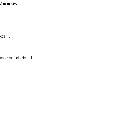
Monokey
er ...
rmación adicional