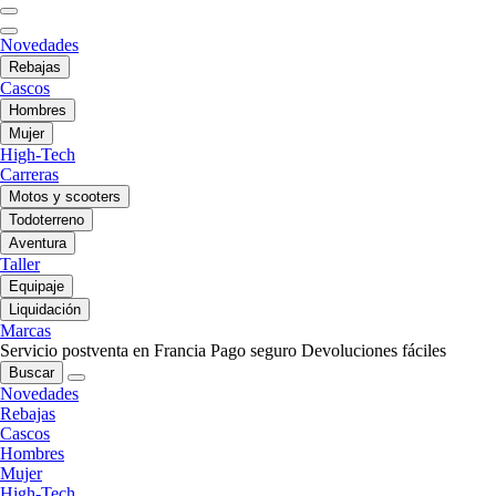
Novedades
Rebajas
Cascos
Hombres
Mujer
High-Tech
Carreras
Motos y scooters
Todoterreno
Aventura
Taller
Equipaje
Liquidación
Marcas
Servicio postventa en Francia
Pago seguro
Devoluciones fáciles
Buscar
Novedades
Rebajas
Cascos
Hombres
Mujer
High-Tech