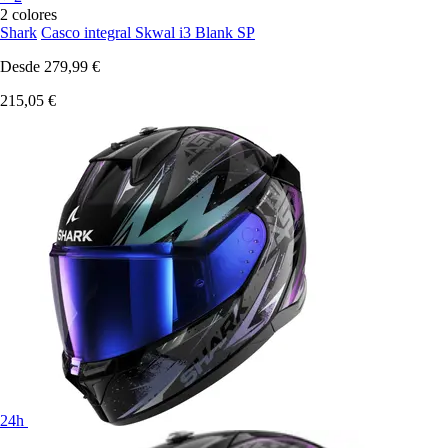
2 colores
Shark
Casco integral Skwal i3 Blank SP
Desde
279,99 €
215,05 €
24h