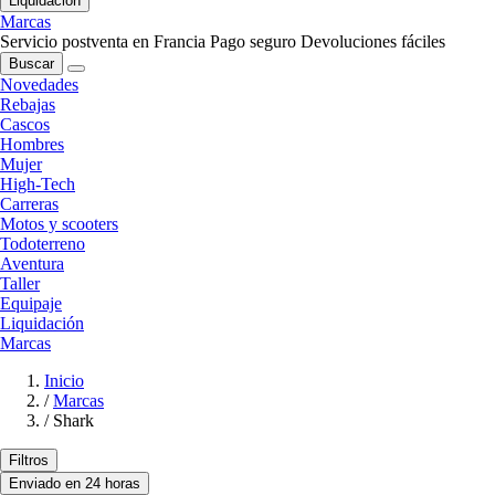
Liquidación
Marcas
Servicio postventa en Francia
Pago seguro
Devoluciones fáciles
Buscar
Novedades
Rebajas
Cascos
Hombres
Mujer
High-Tech
Carreras
Motos y scooters
Todoterreno
Aventura
Taller
Equipaje
Liquidación
Marcas
Inicio
/
Marcas
/
Shark
Filtros
Enviado en 24 horas