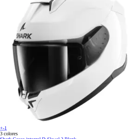
+-1
3 colores