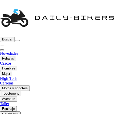
Buscar
Novedades
Rebajas
Cascos
Hombres
Mujer
High-Tech
Carreras
Motos y scooters
Todoterreno
Aventura
Taller
Equipaje