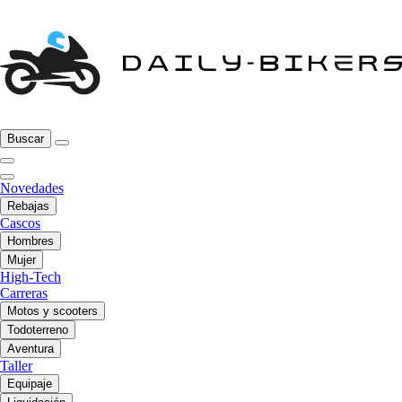
Buscar
Novedades
Rebajas
Cascos
Hombres
Mujer
High-Tech
Carreras
Motos y scooters
Todoterreno
Aventura
Taller
Equipaje