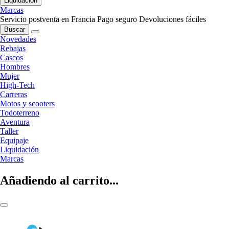
Liquidación
Marcas
Servicio postventa en Francia
Pago seguro
Devoluciones fáciles
Buscar
Novedades
Rebajas
Cascos
Hombres
Mujer
High-Tech
Carreras
Motos y scooters
Todoterreno
Aventura
Taller
Equipaje
Liquidación
Marcas
Añadiendo al carrito...