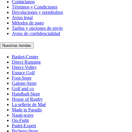
Contáctanos
Términos y Condiciones
Devoluciones y reembolsos
Aviso legal
Métodos de pago
Tarifas y opciones de envío
Aviso de confidencialidad
Nuestras tiendas
Basket-Center
Direct Running
Direct-Volley
Espace Golf
Foot-Store
Galope-Store
Golf and co
Handball-Store
House of Rugby
La sellerie de Maé
Made in Paradis
Nauti-wave
On-Fight
Padel-Expert
Pecheur-Store