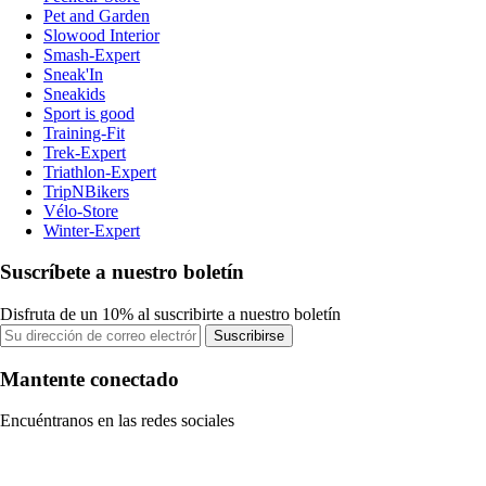
Pet and Garden
Slowood Interior
Smash-Expert
Sneak'In
Sneakids
Sport is good
Training-Fit
Trek-Expert
Triathlon-Expert
TripNBikers
Vélo-Store
Winter-Expert
Suscríbete a nuestro boletín
Disfruta de un 10% al suscribirte a nuestro boletín
Suscribirse
Mantente conectado
Encuéntranos en las redes sociales