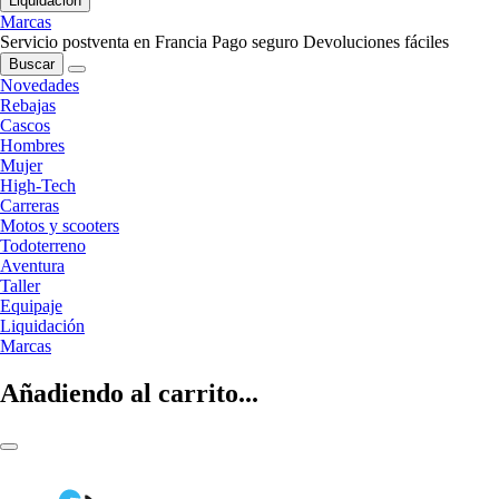
Liquidación
Marcas
Servicio postventa en Francia
Pago seguro
Devoluciones fáciles
Buscar
Novedades
Rebajas
Cascos
Hombres
Mujer
High-Tech
Carreras
Motos y scooters
Todoterreno
Aventura
Taller
Equipaje
Liquidación
Marcas
Añadiendo al carrito...