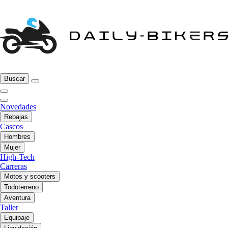
Buscar
Novedades
Rebajas
Cascos
Hombres
Mujer
High-Tech
Carreras
Motos y scooters
Todoterreno
Aventura
Taller
Equipaje