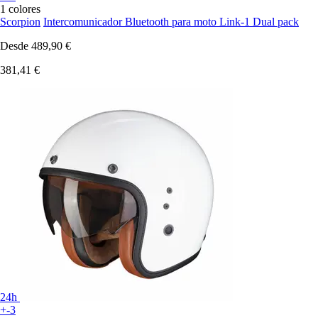
1 colores
Scorpion
Intercomunicador Bluetooth para moto Link-1 Dual pack
Desde
489,90 €
381,41 €
24h
+-3