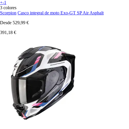
+-1
3 colores
Scorpion
Casco integral de moto Exo-GT SP Air Asphalt
Desde
529,99 €
391,18 €