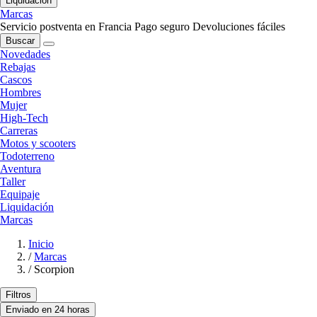
Liquidación
Marcas
Servicio postventa en Francia
Pago seguro
Devoluciones fáciles
Buscar
Novedades
Rebajas
Cascos
Hombres
Mujer
High-Tech
Carreras
Motos y scooters
Todoterreno
Aventura
Taller
Equipaje
Liquidación
Marcas
Inicio
/
Marcas
/
Scorpion
Filtros
Enviado en 24 horas