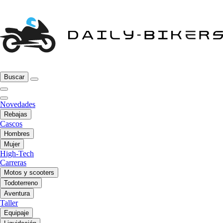
Buscar
Novedades
Rebajas
Cascos
Hombres
Mujer
High-Tech
Carreras
Motos y scooters
Todoterreno
Aventura
Taller
Equipaje