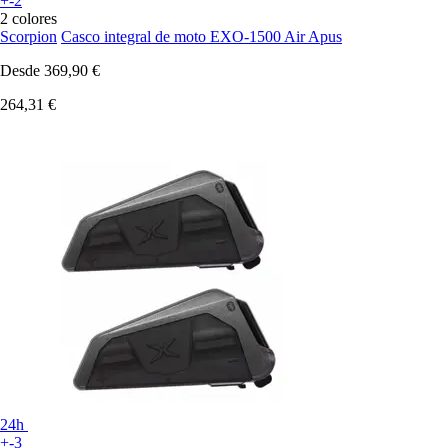
+-2
2 colores
Scorpion
Casco integral de moto EXO-1500 Air Apus
Desde
369,90 €
264,31 €
24h
+-3