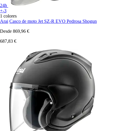
24h
+-3
1 colores
Arai
Casco de moto Jet SZ-R EVO Pedrosa Shogun
Desde
869,96 €
687,83 €