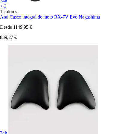
24h
+-3
1 colores
Arai
Casco integral de moto RX-7V Evo Nagashima
Desde
1149,95 €
839,27 €
24h