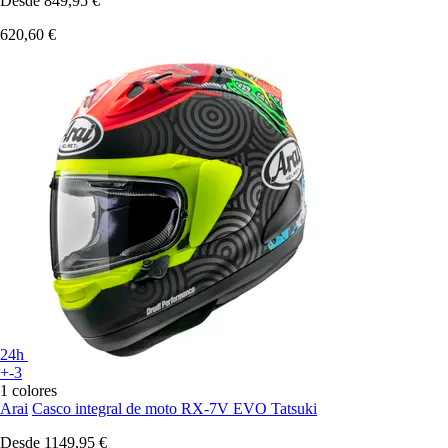
Desde
849,95 €
620,60 €
24h
+-3
1 colores
Arai
Casco integral de moto RX-7V EVO Tatsuki
Desde
1149,95 €