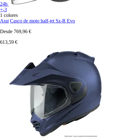
24h
+-3
1 colores
Arai
Casco de moto half-jet Sz-R Evo
Desde
769,96 €
613,59 €