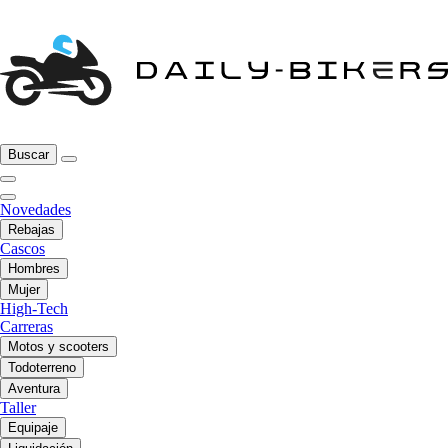
Buscar
Novedades
Rebajas
Cascos
Hombres
Mujer
High-Tech
Carreras
Motos y scooters
Todoterreno
Aventura
Taller
Equipaje