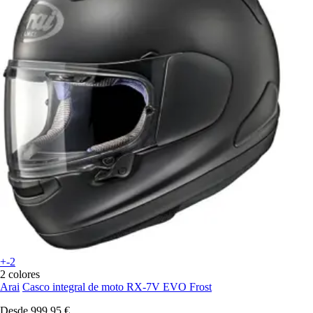
+-2
2 colores
Arai
Casco integral de moto RX-7V EVO Frost
Desde
999,95 €