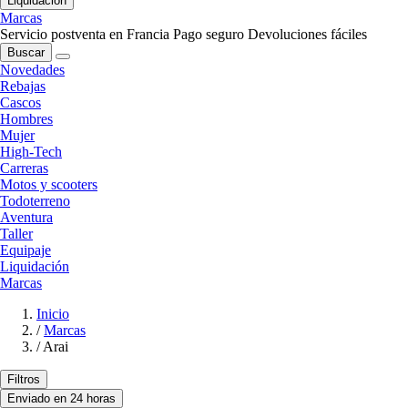
Liquidación
Marcas
Servicio postventa en Francia
Pago seguro
Devoluciones fáciles
Buscar
Novedades
Rebajas
Cascos
Hombres
Mujer
High-Tech
Carreras
Motos y scooters
Todoterreno
Aventura
Taller
Equipaje
Liquidación
Marcas
Inicio
/
Marcas
/
Arai
Filtros
Enviado en 24 horas