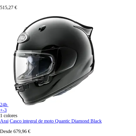
515,27 €
24h
+-3
1 colores
Arai
Casco integral de moto Quantic Diamond Black
Desde
679,96 €