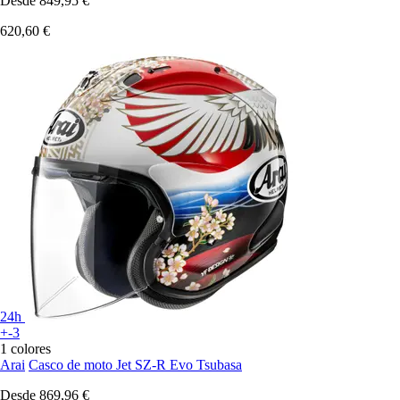
Desde
849,95 €
620,60 €
24h
+-3
1 colores
Arai
Casco de moto Jet SZ-R Evo Tsubasa
Desde
869,96 €