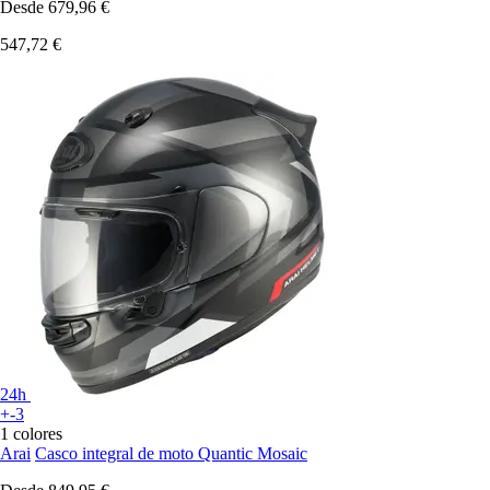
Desde
679,96 €
547,72 €
24h
+-3
1 colores
Arai
Casco integral de moto Quantic Mosaic