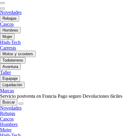
Novedades
Rebajas
Cascos
Hombres
Mujer
High-Tech
Carreras
Motos y scooters
Todoterreno
Aventura
Taller
Equipaje
Liquidación
Marcas
Servicio postventa en Francia
Pago seguro
Devoluciones fáciles
Buscar
Novedades
Rebajas
Cascos
Hombres
Mujer
High-Tech