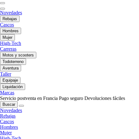
Novedades
Rebajas
Cascos
Hombres
Mujer
High-Tech
Carreras
Motos y scooters
Todoterreno
Aventura
Taller
Equipaje
Liquidación
Marcas
Servicio postventa en Francia
Pago seguro
Devoluciones fáciles
Buscar
Novedades
Rebajas
Cascos
Hombres
Mujer
High-Tech