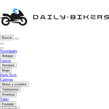
Buscar
Novedades
Rebajas
Cascos
Hombres
Mujer
High-Tech
Carreras
Motos y scooters
Todoterreno
Aventura
Taller
Equipaje