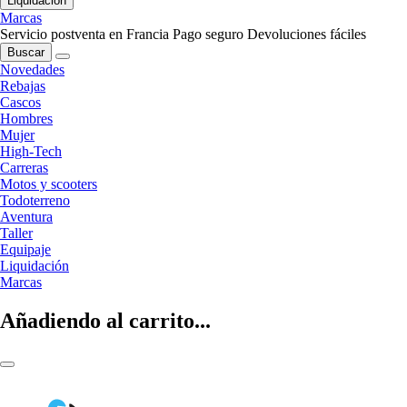
Liquidación
Marcas
Servicio postventa en Francia
Pago seguro
Devoluciones fáciles
Buscar
Novedades
Rebajas
Cascos
Hombres
Mujer
High-Tech
Carreras
Motos y scooters
Todoterreno
Aventura
Taller
Equipaje
Liquidación
Marcas
Añadiendo al carrito...