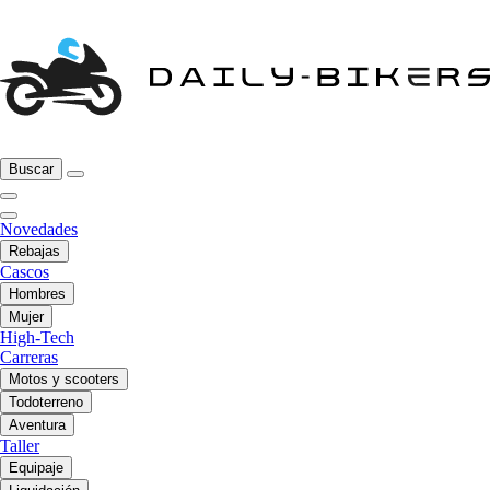
Buscar
Novedades
Rebajas
Cascos
Hombres
Mujer
High-Tech
Carreras
Motos y scooters
Todoterreno
Aventura
Taller
Equipaje