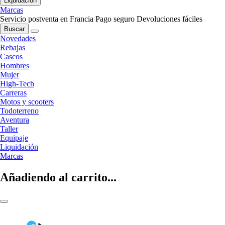
Liquidación
Marcas
Servicio postventa en Francia
Pago seguro
Devoluciones fáciles
Buscar
Novedades
Rebajas
Cascos
Hombres
Mujer
High-Tech
Carreras
Motos y scooters
Todoterreno
Aventura
Taller
Equipaje
Liquidación
Marcas
Añadiendo al carrito...