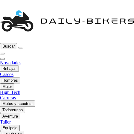
Buscar
Novedades
Rebajas
Cascos
Hombres
Mujer
High-Tech
Carreras
Motos y scooters
Todoterreno
Aventura
Taller
Equipaje