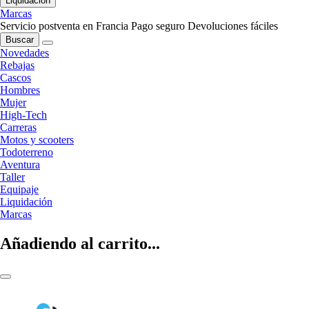
Liquidación
Marcas
Servicio postventa en Francia
Pago seguro
Devoluciones fáciles
Buscar
Novedades
Rebajas
Cascos
Hombres
Mujer
High-Tech
Carreras
Motos y scooters
Todoterreno
Aventura
Taller
Equipaje
Liquidación
Marcas
Añadiendo al carrito...