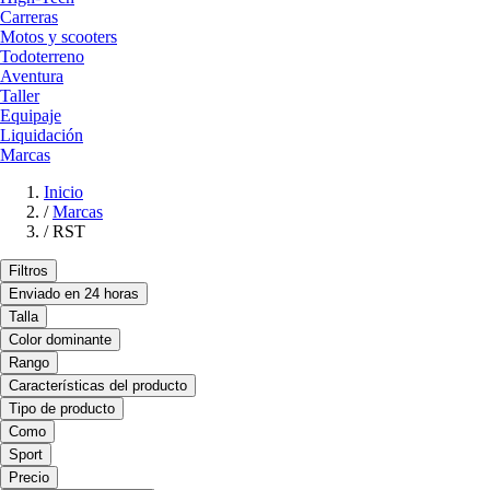
Carreras
Motos y scooters
Todoterreno
Aventura
Taller
Equipaje
Liquidación
Marcas
Inicio
/
Marcas
/
RST
Filtros
Enviado en 24 horas
Talla
Color dominante
Rango
Características del producto
Tipo de producto
Como
Sport
Precio