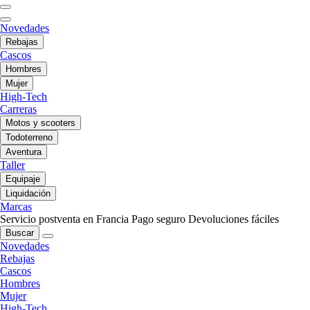
Novedades
Rebajas
Cascos
Hombres
Mujer
High-Tech
Carreras
Motos y scooters
Todoterreno
Aventura
Taller
Equipaje
Liquidación
Marcas
Servicio postventa en Francia
Pago seguro
Devoluciones fáciles
Buscar
Novedades
Rebajas
Cascos
Hombres
Mujer
High-Tech