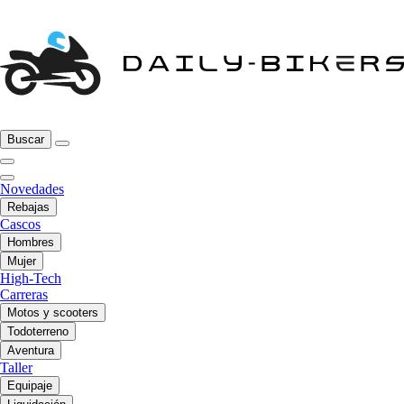
Buscar
Novedades
Rebajas
Cascos
Hombres
Mujer
High-Tech
Carreras
Motos y scooters
Todoterreno
Aventura
Taller
Equipaje