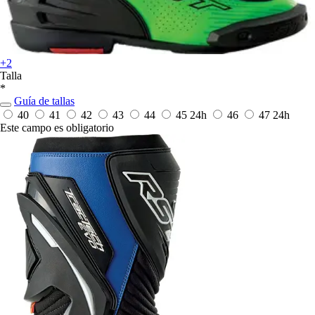
+2
Talla
*
Guía de tallas
40
41
42
43
44
45
24h
46
47
24h
Este campo es obligatorio