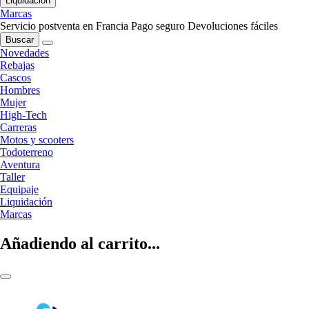
Liquidación
Marcas
Servicio postventa en Francia
Pago seguro
Devoluciones fáciles
Buscar
Novedades
Rebajas
Cascos
Hombres
Mujer
High-Tech
Carreras
Motos y scooters
Todoterreno
Aventura
Taller
Equipaje
Liquidación
Marcas
Añadiendo al carrito...