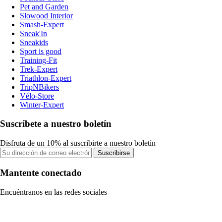
Pet and Garden
Slowood Interior
Smash-Expert
Sneak'In
Sneakids
Sport is good
Training-Fit
Trek-Expert
Triathlon-Expert
TripNBikers
Vélo-Store
Winter-Expert
Suscríbete a nuestro boletín
Disfruta de un 10% al suscribirte a nuestro boletín
Suscribirse
Mantente conectado
Encuéntranos en las redes sociales