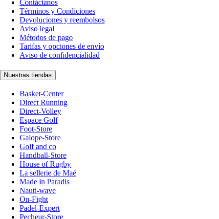
Contáctanos
Términos y Condiciones
Devoluciones y reembolsos
Aviso legal
Métodos de pago
Tarifas y opciones de envío
Aviso de confidencialidad
Nuestras tiendas
Basket-Center
Direct Running
Direct-Volley
Espace Golf
Foot-Store
Galope-Store
Golf and co
Handball-Store
House of Rugby
La sellerie de Maé
Made in Paradis
Nauti-wave
On-Fight
Padel-Expert
Pecheur-Store