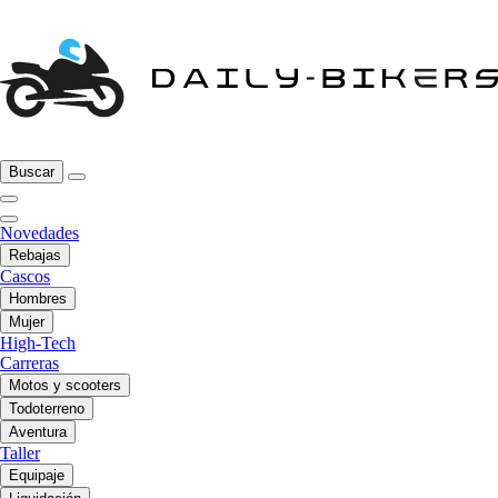
Buscar
Novedades
Rebajas
Cascos
Hombres
Mujer
High-Tech
Carreras
Motos y scooters
Todoterreno
Aventura
Taller
Equipaje