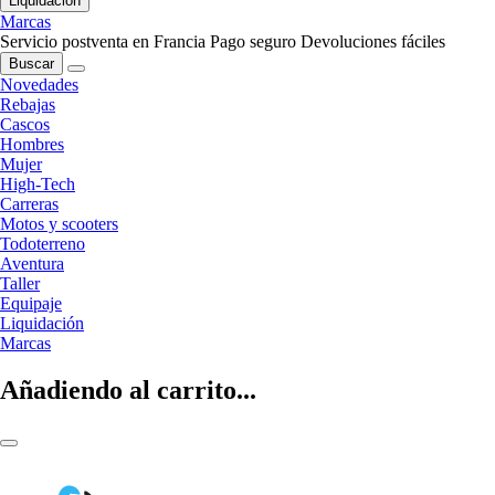
Liquidación
Marcas
Servicio postventa en Francia
Pago seguro
Devoluciones fáciles
Buscar
Novedades
Rebajas
Cascos
Hombres
Mujer
High-Tech
Carreras
Motos y scooters
Todoterreno
Aventura
Taller
Equipaje
Liquidación
Marcas
Añadiendo al carrito...