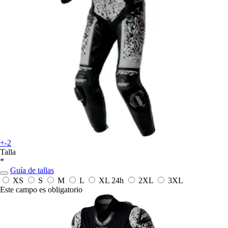
+-2
Talla
*
Guía de tallas
XS
S
M
L
XL
24h
2XL
3XL
Este campo es obligatorio