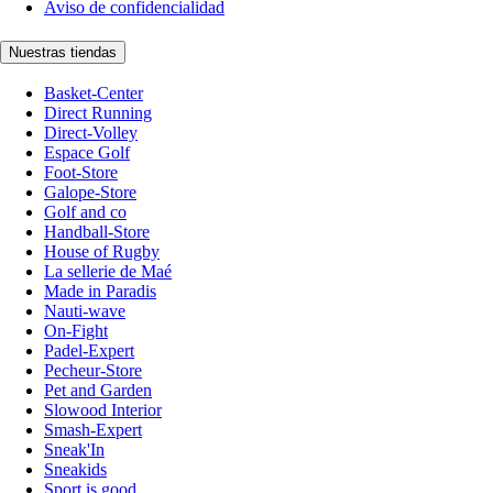
Aviso de confidencialidad
Nuestras tiendas
Basket-Center
Direct Running
Direct-Volley
Espace Golf
Foot-Store
Galope-Store
Golf and co
Handball-Store
House of Rugby
La sellerie de Maé
Made in Paradis
Nauti-wave
On-Fight
Padel-Expert
Pecheur-Store
Pet and Garden
Slowood Interior
Smash-Expert
Sneak'In
Sneakids
Sport is good