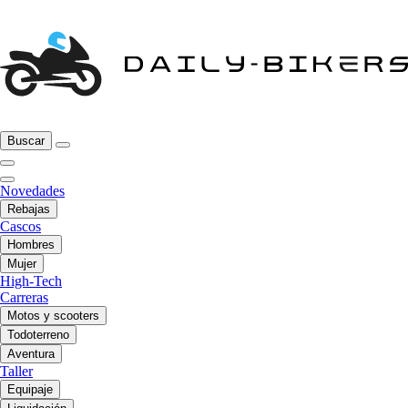
Buscar
Novedades
Rebajas
Cascos
Hombres
Mujer
High-Tech
Carreras
Motos y scooters
Todoterreno
Aventura
Taller
Equipaje