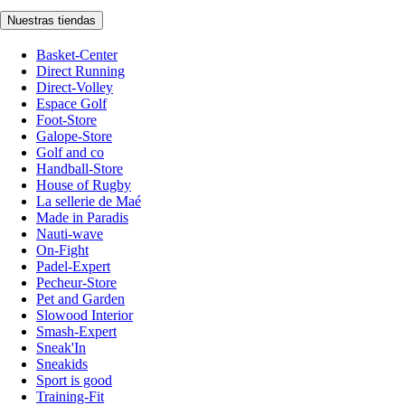
Nuestras tiendas
Basket-Center
Direct Running
Direct-Volley
Espace Golf
Foot-Store
Galope-Store
Golf and co
Handball-Store
House of Rugby
La sellerie de Maé
Made in Paradis
Nauti-wave
On-Fight
Padel-Expert
Pecheur-Store
Pet and Garden
Slowood Interior
Smash-Expert
Sneak'In
Sneakids
Sport is good
Training-Fit