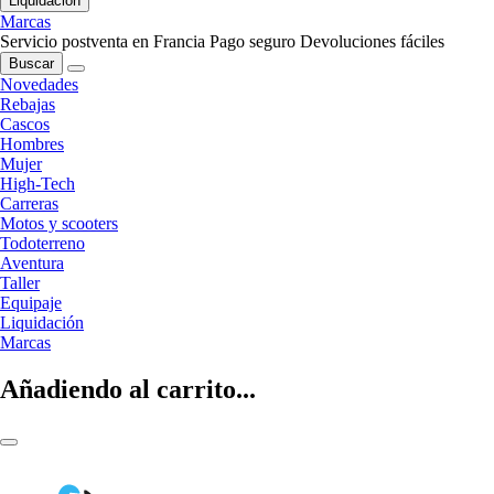
Liquidación
Marcas
Servicio postventa en Francia
Pago seguro
Devoluciones fáciles
Buscar
Novedades
Rebajas
Cascos
Hombres
Mujer
High-Tech
Carreras
Motos y scooters
Todoterreno
Aventura
Taller
Equipaje
Liquidación
Marcas
Añadiendo al carrito...