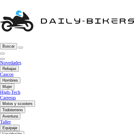
Buscar
Novedades
Rebajas
Cascos
Hombres
Mujer
High-Tech
Carreras
Motos y scooters
Todoterreno
Aventura
Taller
Equipaje