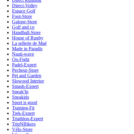
Direct Running
Direct-Volley
Espace Golf
Foot-Store
Galope-Store
Golf and co
Handball-Store
House of Rugby
La sellerie de Maé
Made in Paradis
Nauti-wave
On-Fight
Padel-Expert
Pecheur-Store
Pet and Garden
Slowood Interior
Smash-Expert
Sneak'In
Sneakids
Sport is good
Training-Fit
Trek-Expert
Triathlon-Expert
TripNBikers
Vélo-Store