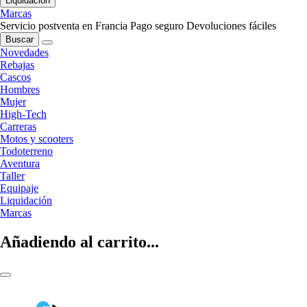
Liquidación
Marcas
Servicio postventa en Francia
Pago seguro
Devoluciones fáciles
Buscar
Novedades
Rebajas
Cascos
Hombres
Mujer
High-Tech
Carreras
Motos y scooters
Todoterreno
Aventura
Taller
Equipaje
Liquidación
Marcas
Añadiendo al carrito...