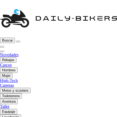
Buscar
Novedades
Rebajas
Cascos
Hombres
Mujer
High-Tech
Carreras
Motos y scooters
Todoterreno
Aventura
Taller
Equipaje