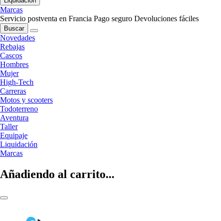
Liquidación
Marcas
Servicio postventa en Francia
Pago seguro
Devoluciones fáciles
Buscar
Novedades
Rebajas
Cascos
Hombres
Mujer
High-Tech
Carreras
Motos y scooters
Todoterreno
Aventura
Taller
Equipaje
Liquidación
Marcas
Añadiendo al carrito...