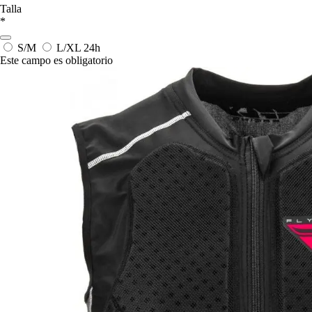
Talla
*
S/M
L/XL
24h
Este campo es obligatorio