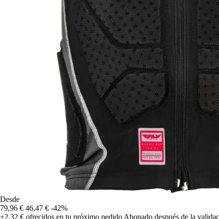
Desde
79,96 €
46,47 €
-42%
+2,32 €
ofrecidos en tu próximo pedido
Abonado después de la validac