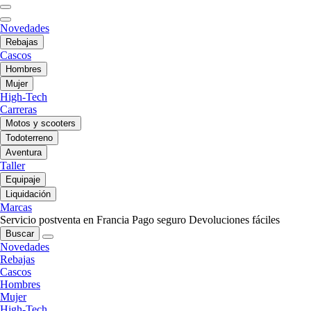
Novedades
Rebajas
Cascos
Hombres
Mujer
High-Tech
Carreras
Motos y scooters
Todoterreno
Aventura
Taller
Equipaje
Liquidación
Marcas
Servicio postventa en Francia
Pago seguro
Devoluciones fáciles
Buscar
Novedades
Rebajas
Cascos
Hombres
Mujer
High-Tech