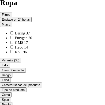
Ropa
Filtros
Enviado en 24 horas
Marca
Bering
37
Furygan
20
GMS
17
Hebo
14
RST
96
Ver más
(36)
Talla
Color dominante
Rango
Edad
Características del producto
Tipo de producto
Como
Sport
Precio