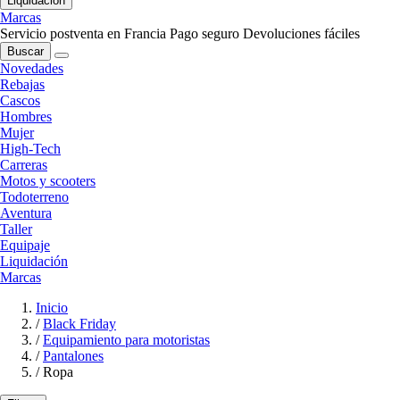
Liquidación
Marcas
Servicio postventa en Francia
Pago seguro
Devoluciones fáciles
Buscar
Novedades
Rebajas
Cascos
Hombres
Mujer
High-Tech
Carreras
Motos y scooters
Todoterreno
Aventura
Taller
Equipaje
Liquidación
Marcas
Inicio
/
Black Friday
/
Equipamiento para motoristas
/
Pantalones
/
Ropa