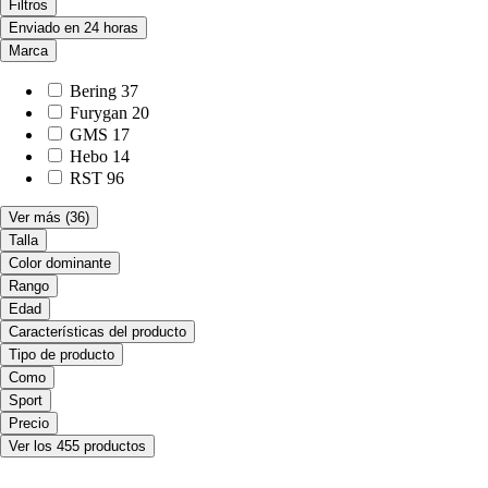
Filtros
Enviado en 24 horas
Marca
Bering
37
Furygan
20
GMS
17
Hebo
14
RST
96
Ver más
(36)
Talla
Color dominante
Rango
Edad
Características del producto
Tipo de producto
Como
Sport
Precio
Ver los 455 productos