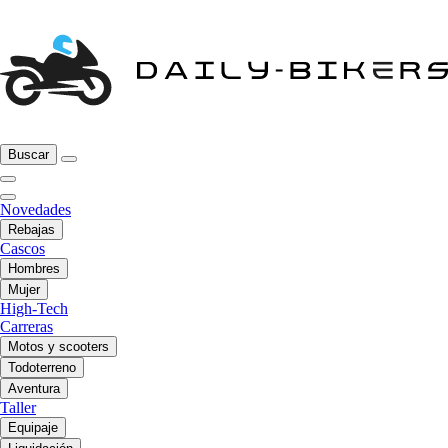
Buscar
Novedades
Rebajas
Cascos
Hombres
Mujer
High-Tech
Carreras
Motos y scooters
Todoterreno
Aventura
Taller
Equipaje