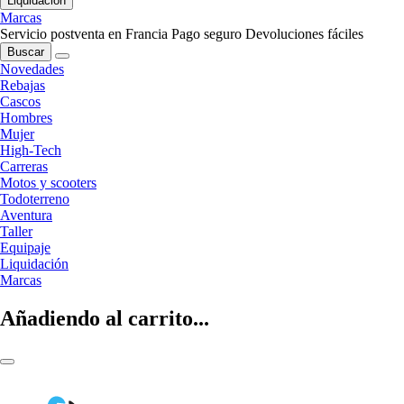
Liquidación
Marcas
Servicio postventa en Francia
Pago seguro
Devoluciones fáciles
Buscar
Novedades
Rebajas
Cascos
Hombres
Mujer
High-Tech
Carreras
Motos y scooters
Todoterreno
Aventura
Taller
Equipaje
Liquidación
Marcas
Añadiendo al carrito...