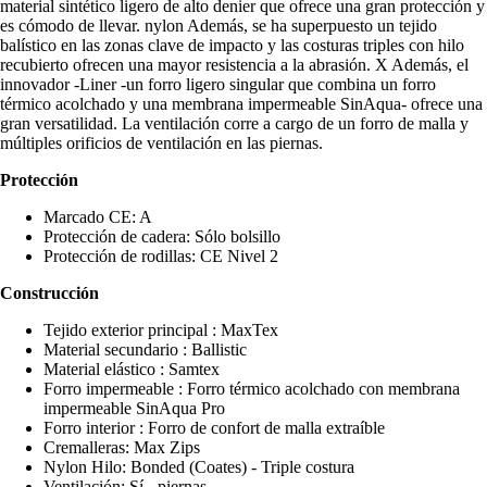
material sintético ligero de alto denier que ofrece una gran protección y
es cómodo de llevar. nylon Además, se ha superpuesto un tejido
balístico en las zonas clave de impacto y las costuras triples con hilo
recubierto ofrecen una mayor resistencia a la abrasión. X Además, el
innovador -Liner -un forro ligero singular que combina un forro
térmico acolchado y una membrana impermeable SinAqua- ofrece una
gran versatilidad. La ventilación corre a cargo de un forro de malla y
múltiples orificios de ventilación en las piernas.
Protección
Marcado CE: A
Protección de cadera: Sólo bolsillo
Protección de rodillas: CE Nivel 2
Construcción
Tejido exterior principal : MaxTex
Material secundario : Ballistic
Material elástico : Samtex
Forro impermeable : Forro térmico acolchado con membrana
impermeable SinAqua Pro
Forro interior : Forro de confort de malla extraíble
Cremalleras: Max Zips
Nylon Hilo: Bonded (Coates) - Triple costura
Ventilación: Sí - piernas