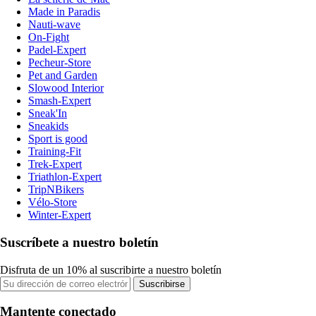
Made in Paradis
Nauti-wave
On-Fight
Padel-Expert
Pecheur-Store
Pet and Garden
Slowood Interior
Smash-Expert
Sneak'In
Sneakids
Sport is good
Training-Fit
Trek-Expert
Triathlon-Expert
TripNBikers
Vélo-Store
Winter-Expert
Suscríbete a nuestro boletín
Disfruta de un 10% al suscribirte a nuestro boletín
Suscribirse
Mantente conectado