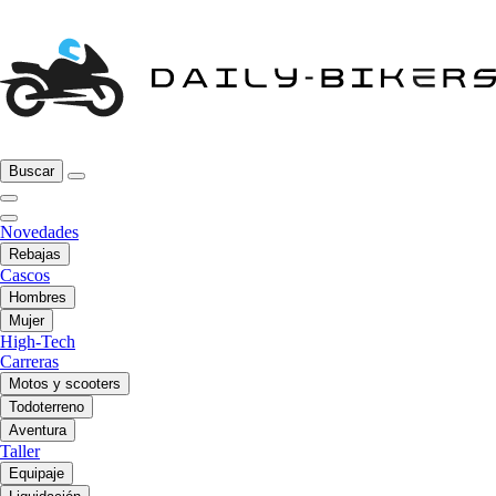
Buscar
Novedades
Rebajas
Cascos
Hombres
Mujer
High-Tech
Carreras
Motos y scooters
Todoterreno
Aventura
Taller
Equipaje