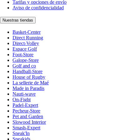
Tarifas y opciones de envío
Aviso de confidencialidad
Nuestras tiendas
Basket-Center
Direct Running
Direct-Volley
Espace Golf
Foot-Store
Galope-Store
Golf and co
Handball-Store
House of Rugby
La sellerie de Maé
Made in Paradis
Nauti-wave
On-Fight
Padel-Expert
Pecheur-Store
Pet and Garden
Slowood Interior
Smash-Expert
Sneak'In
Sneakids