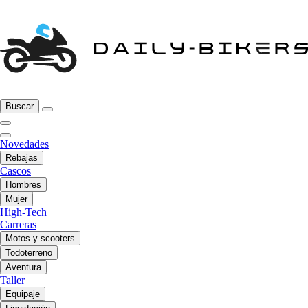
Buscar
Novedades
Rebajas
Cascos
Hombres
Mujer
High-Tech
Carreras
Motos y scooters
Todoterreno
Aventura
Taller
Equipaje