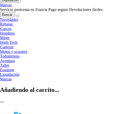
Liquidación
Marcas
Servicio postventa en Francia
Pago seguro
Devoluciones fáciles
Buscar
Novedades
Rebajas
Cascos
Hombres
Mujer
High-Tech
Carreras
Motos y scooters
Todoterreno
Aventura
Taller
Equipaje
Liquidación
Marcas
Añadiendo al carrito...