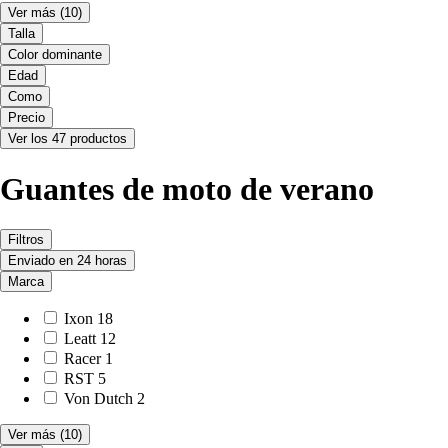
Ver más
(10)
Talla
Color dominante
Edad
Como
Precio
Ver los 47 productos
Guantes de moto de verano
Filtros
Enviado en 24 horas
Marca
Ixon
18
Leatt
12
Racer
1
RST
5
Von Dutch
2
Ver más
(10)