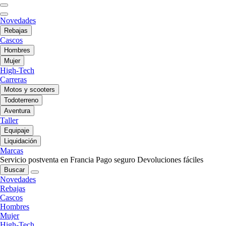
Novedades
Rebajas
Cascos
Hombres
Mujer
High-Tech
Carreras
Motos y scooters
Todoterreno
Aventura
Taller
Equipaje
Liquidación
Marcas
Servicio postventa en Francia
Pago seguro
Devoluciones fáciles
Buscar
Novedades
Rebajas
Cascos
Hombres
Mujer
High-Tech