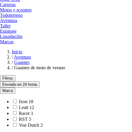
Carreras
Motos y scooters
Todoterreno
Aventura
Taller
Equipaje
Liquidación
Marcas
Inicio
/
Aventura
/
Guantes
/
Guantes de moto de verano
Filtros
Enviado en 24 horas
Marca
Ixon
18
Leatt
12
Racer
1
RST
5
Von Dutch
2