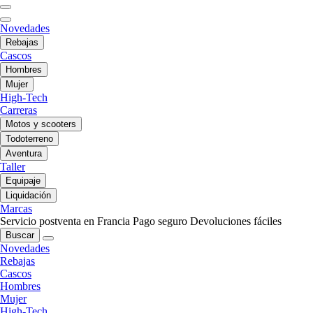
Novedades
Rebajas
Cascos
Hombres
Mujer
High-Tech
Carreras
Motos y scooters
Todoterreno
Aventura
Taller
Equipaje
Liquidación
Marcas
Servicio postventa en Francia
Pago seguro
Devoluciones fáciles
Buscar
Novedades
Rebajas
Cascos
Hombres
Mujer
High-Tech