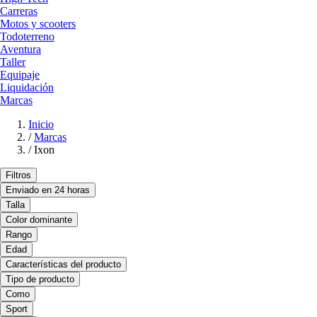
Carreras
Motos y scooters
Todoterreno
Aventura
Taller
Equipaje
Liquidación
Marcas
Inicio
/
Marcas
/
Ixon
Filtros
Enviado en 24 horas
Talla
Color dominante
Rango
Edad
Características del producto
Tipo de producto
Como
Sport