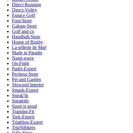
Direct Running
Direct-Volley
Espace Golf
Foot-Store
Galope-Store
Golf and co
Handball-Store
House of Rugby
La sellerie de Maé
Made in Paradis
Nauti-wave
On-Fight
Padel-Expert
Pecheur-Store
Pet and Garden
Slowood Interior
Smash-Expert
Sneak'In
Sneakids
Sport is good
Training-Fit
Trek-Expert
Triathlon-Expert
TripNBikers
Vélo-Store