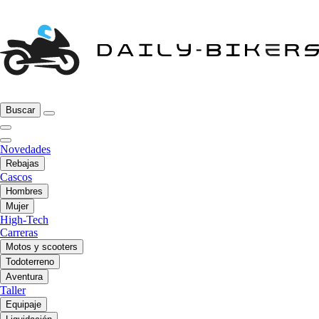
Buscar
Novedades
Rebajas
Cascos
Hombres
Mujer
High-Tech
Carreras
Motos y scooters
Todoterreno
Aventura
Taller
Equipaje