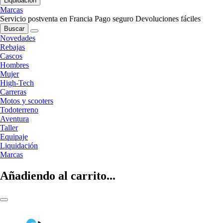
Liquidación
Marcas
Servicio postventa en Francia
Pago seguro
Devoluciones fáciles
Buscar
Novedades
Rebajas
Cascos
Hombres
Mujer
High-Tech
Carreras
Motos y scooters
Todoterreno
Aventura
Taller
Equipaje
Liquidación
Marcas
Añadiendo al carrito...