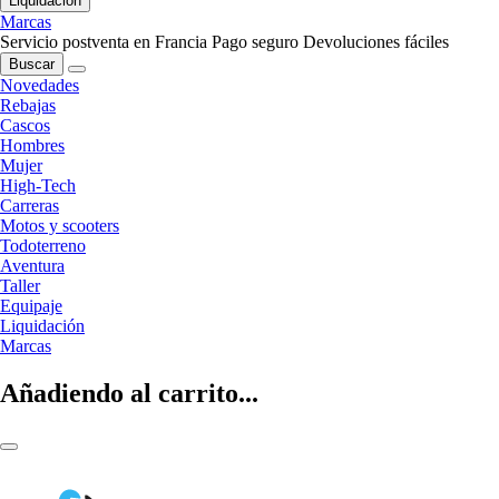
Liquidación
Marcas
Servicio postventa en Francia
Pago seguro
Devoluciones fáciles
Buscar
Novedades
Rebajas
Cascos
Hombres
Mujer
High-Tech
Carreras
Motos y scooters
Todoterreno
Aventura
Taller
Equipaje
Liquidación
Marcas
Añadiendo al carrito...