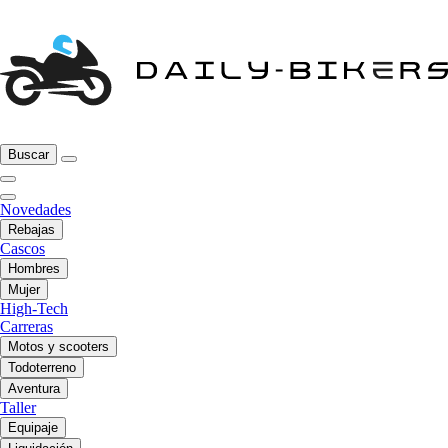
Buscar
Novedades
Rebajas
Cascos
Hombres
Mujer
High-Tech
Carreras
Motos y scooters
Todoterreno
Aventura
Taller
Equipaje