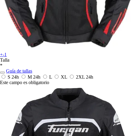
+-1
Talla
*
Guía de tallas
S
24h
M
24h
L
XL
2XL
24h
Este campo es obligatorio