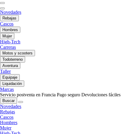
Novedades
Rebajas
Cascos
Hombres
Mujer
High-Tech
Carreras
Motos y scooters
Todoterreno
Aventura
Taller
Equipaje
Liquidación
Marcas
Servicio postventa en Francia
Pago seguro
Devoluciones fáciles
Buscar
Novedades
Rebajas
Cascos
Hombres
Mujer
High-Tech