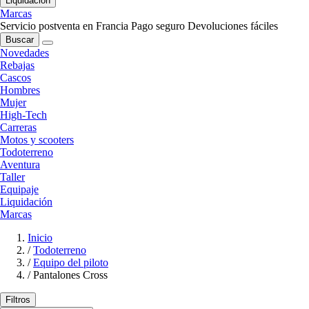
Liquidación
Marcas
Servicio postventa en Francia
Pago seguro
Devoluciones fáciles
Buscar
Novedades
Rebajas
Cascos
Hombres
Mujer
High-Tech
Carreras
Motos y scooters
Todoterreno
Aventura
Taller
Equipaje
Liquidación
Marcas
Inicio
/
Todoterreno
/
Equipo del piloto
/
Pantalones Cross
Filtros