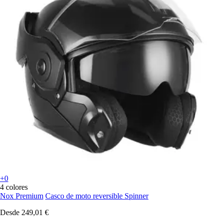
+0
4 colores
Nox Premium
Casco de moto reversible Spinner
Desde
249,01 €