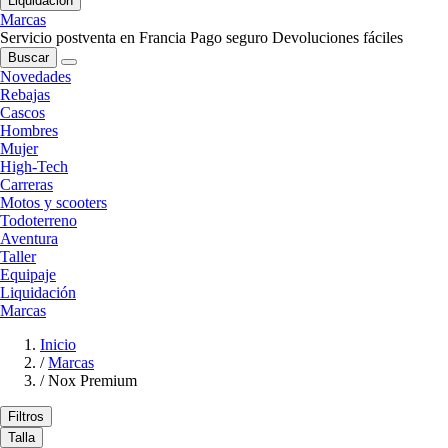
Liquidación
Marcas
Servicio postventa en Francia
Pago seguro
Devoluciones fáciles
Buscar
Novedades
Rebajas
Cascos
Hombres
Mujer
High-Tech
Carreras
Motos y scooters
Todoterreno
Aventura
Taller
Equipaje
Liquidación
Marcas
Inicio
/
Marcas
/
Nox Premium
Filtros
Talla