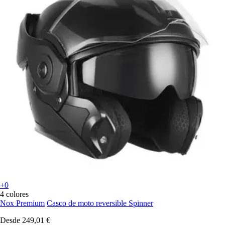
+0
4 colores
Nox Premium
Casco de moto reversible Spinner
Desde
249,01 €