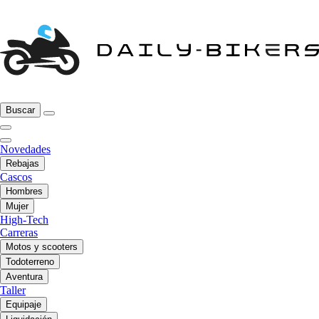
Buscar
Novedades
Rebajas
Cascos
Hombres
Mujer
High-Tech
Carreras
Motos y scooters
Todoterreno
Aventura
Taller
Equipaje