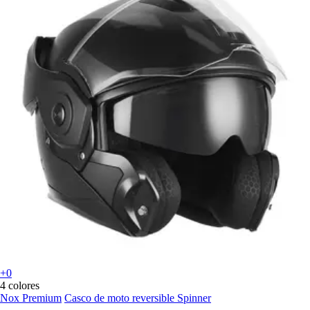
+0
4 colores
Nox Premium
Casco de moto reversible Spinner