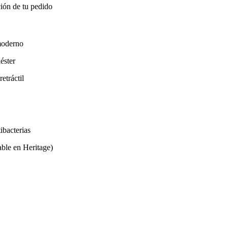
ión de tu pedido
moderno
éster
etráctil
tibacterias
able en Heritage)