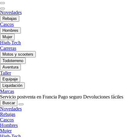
Novedades
Rebajas
Cascos
Hombres
Mujer
High-Tech
Carreras
Motos y scooters
Todoterreno
Aventura
Taller
Equipaje
Liquidación
Marcas
Servicio postventa en Francia
Pago seguro
Devoluciones fáciles
Buscar
Novedades
Rebajas
Cascos
Hombres
Mujer
High-Tech